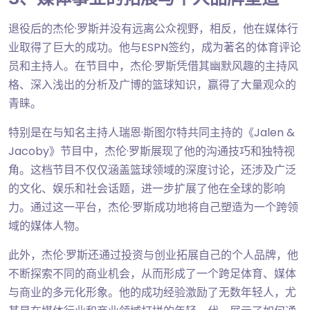
退役后的杰伦·罗斯并没有远离公众视野，相反，他在媒体行
业取得了巨大的成功。他与ESPN签约，成为著名的体育评论
员和主持人。在节目中，杰伦·罗斯凭借其幽默风趣的主持风
格、深入浅出的分析及广博的篮球知识，赢得了大量观众的
青睐。
特别是在与知名主持人瑞恩·斯图尔特共同主持的《Jalen &
Jacoby》节目中，杰伦·罗斯展现了他的沟通技巧和独特视
角。这档节目不仅仅涵盖篮球领域的深度讨论，还涉及广泛
的文化、娱乐和社会话题，进一步扩展了他在全球的影响
力。通过这一平台，杰伦·罗斯成功地将自己塑造为一个跨领
域的媒体人物。
此外，杰伦·罗斯还通过投资与创业拓展自己的个人品牌，他
不断探索不同的商业机会，从而形成了一个跨足体育、媒体
与商业的多元化形象。他的成功经验激励了无数年轻人，尤