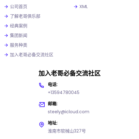
公司首页
XML
了解老哥俱乐部
经典案例
集团新闻
服务种类
加入老哥必备交流社区
加入老哥必备交流社区
电话:
+13594780045
邮箱:
steely@icloud.com
地址:
淮南市软械山327号