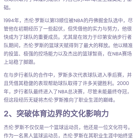
础。
1994年，杰伦·罗斯以第13顺位被NBA的丹佛掘金队选中，尽
管他在初期经历了一些起伏，但凭借他的实力与努力，他很
快成为了球队的重要成员。尤其是在效力于印第安纳步行者
队期间，杰伦·罗斯的篮球天赋得到了最大的释放。他以精准
的投篮、极强的控场能力以及杰出的篮球智商，在NBA赛场
上站稳了脚跟。
在与步行者队的合作中，罗斯多次代表球队进入季后赛，并
且凭借其稳健的表现帮助球队取得了许多关键胜利。2000
年，步行者队最终进入了NBA总决赛，尽管未能最终夺冠，
但这段经历无疑将杰伦·罗斯推向了职业生涯的巅峰。
2、突破体育边界的文化影响力
杰伦·罗斯不仅仅是一个篮球运动员，他还是一位文化符号。
作为一名黑人篮球运动员，杰伦·罗斯在其职业生涯中始终坚