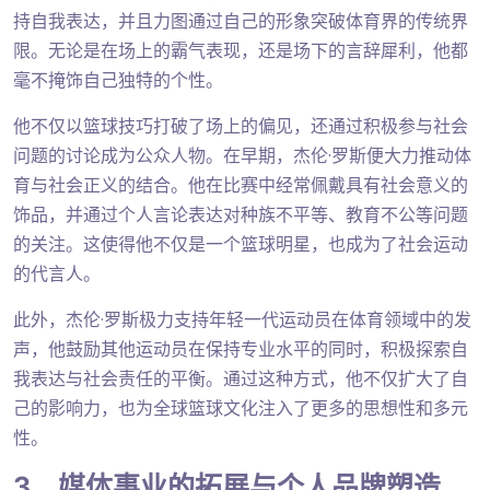
持自我表达，并且力图通过自己的形象突破体育界的传统界
限。无论是在场上的霸气表现，还是场下的言辞犀利，他都
毫不掩饰自己独特的个性。
他不仅以篮球技巧打破了场上的偏见，还通过积极参与社会
问题的讨论成为公众人物。在早期，杰伦·罗斯便大力推动体
育与社会正义的结合。他在比赛中经常佩戴具有社会意义的
饰品，并通过个人言论表达对种族不平等、教育不公等问题
的关注。这使得他不仅是一个篮球明星，也成为了社会运动
的代言人。
此外，杰伦·罗斯极力支持年轻一代运动员在体育领域中的发
声，他鼓励其他运动员在保持专业水平的同时，积极探索自
我表达与社会责任的平衡。通过这种方式，他不仅扩大了自
己的影响力，也为全球篮球文化注入了更多的思想性和多元
性。
3、媒体事业的拓展与个人品牌塑造