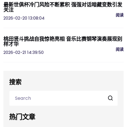
最新世俱杯冷门风险不断累积 强强对话暗藏变数引发
关注
阅读
2026-02-20 13:08:04
桃田贤斗挑战自我惊艳亮相 音乐比赛钢琴演奏展现别
样才华
阅读
2026-02-21 14:39:50
搜索
热门文章