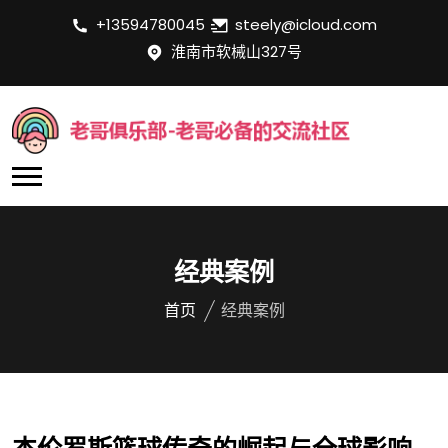
+13594780045
steely@icloud.com
淮南市软械山327号
经典案例
首页
经典案例