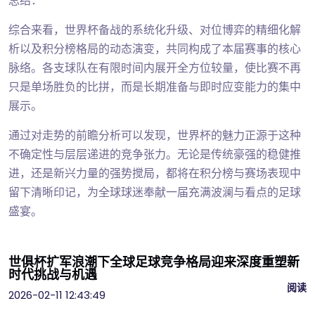
总结：
综合来看，世界杯备战的系统化升级、对位博弈的精细化解
析以及积分榜格局的动态演变，共同构成了本届赛事的核心
脉络。各支球队在有限时间内展开全方位较量，使比赛不再
只是单场胜负的比拼，而是长期准备与即时应变能力的集中
展示。
通过对走势的前瞻分析可以发现，世界杯的魅力正源于这种
不确定性与层层递进的竞争张力。无论是传统豪强的稳健推
进，还是新兴力量的强势搅局，都将在积分榜与赛场表现中
留下清晰印记，为全球球迷奉献一届充满波澜与看点的足球
盛宴。
世俱杯扩军浪潮下全球足球竞争格局迎来深度重塑新
时代挑战与机遇
阅读
2026-02-11 12:43:49