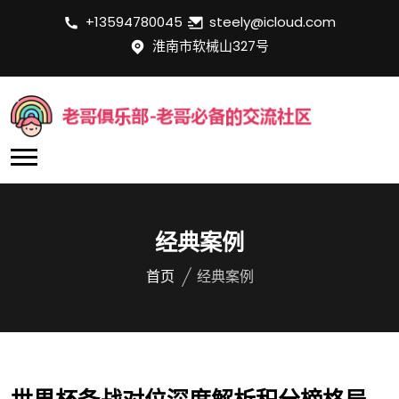
+13594780045
steely@icloud.com
淮南市软械山327号
经典案例
首页
经典案例