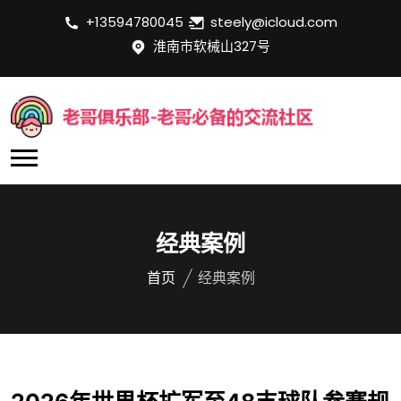
+13594780045
steely@icloud.com
淮南市软械山327号
经典案例
首页
经典案例