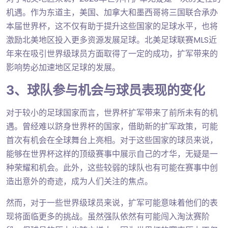
机遇。作为东道主，美国、加拿大和墨西哥将三国联合承办
本届世界杯，这不仅有助于提升这些国家的足球水平，也将
激励北美地区投入更多资源发展足球。北美足球联赛MLS近
年来在吸引世界级球员方面取得了一定的成功，扩军带来的
影响势必加速地区足球的发展。
3、球队参与机会与球员表现的变化
对于较小的足球国家而言，世界杯扩军带来了前所未有的机
遇。曾经难以跻身世界杯的国家，借助新的扩军政策，可能
首次有机会在全球舞台上亮相。对于这些国家的球员来说，
能够在世界杯这样的顶级赛事中展示自己的才华，无疑是一
种荣耀和机会。此外，这些较弱的球队也有可能在赛事中创
造出意外的奇迹，成为人们关注的焦点。
然而，对于一些世界级球员来说，扩军可能意味着他们的表
现将面临更多的挑战。虽然强队依然有可能闯入淘汰赛阶