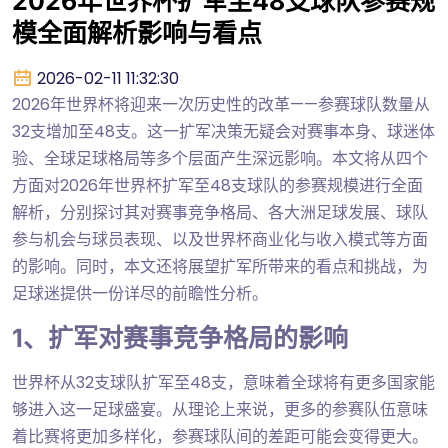
2026年世界杯扩军至48支球队参赛规
模全面解析影响与看点
2026-02-11 11:32:30
2026年世界杯将迎来一次历史性的改革——参赛球队数量从
32支增加至48支。这一扩军决策无疑会对赛事本身、球迷体
验、全球足球格局等多个层面产生深远影响。本文将从四个
方面对2026年世界杯扩军至48支球队的参赛规模进行全面
解析，分别探讨其对赛事竞争格局、各大洲足球发展、球队
参与机会与球员表现、以及世界杯商业化与收入模式等方面
的影响。同时，本文还将展望扩军所带来的看点和挑战，为
足球迷提供一份详尽的前瞻性分析。
1、扩军对赛事竞争格局的影响
世界杯从32支球队扩军至48支，意味着全球将有更多国家能
够进入这一足球盛宴。从理论上来说，更多的参赛队伍意味
着比赛将更加多样化，参赛球队间的差距可能会变得更大。