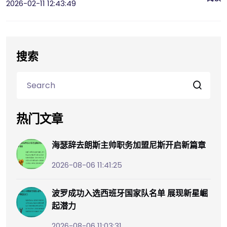
2026-02-11 12:43:49
搜索
热门文章
海瑟辞去朗斯主帅职务加盟尼斯开启新篇章
2026-08-06 11:41:25
波罗成功入选西班牙国家队名单 展现新星崛
起潜力
2026-08-06 11:03:31