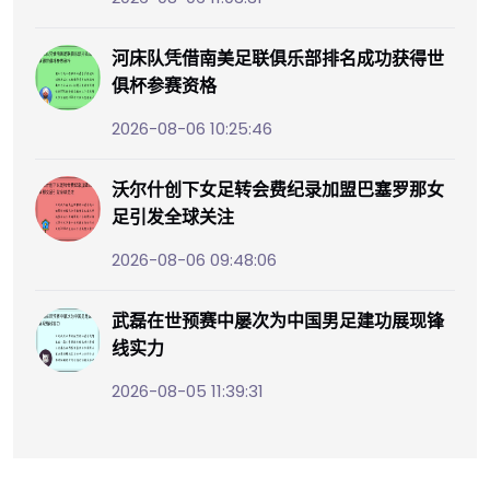
河床队凭借南美足联俱乐部排名成功获得世
俱杯参赛资格
2026-08-06 10:25:46
沃尔什创下女足转会费纪录加盟巴塞罗那女
足引发全球关注
2026-08-06 09:48:06
武磊在世预赛中屡次为中国男足建功展现锋
线实力
2026-08-05 11:39:31