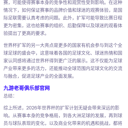
赛，可能使得赛事本身的竞争性和观赏性受到影响。在这种
情况下，如何保证赛事的品牌价值和球迷的观赛体验，是国
际足联需要认真考虑的问题。此外，扩军可能导致比赛日程
更为密集，这也给赛事的组织、后勤保障以及球迷的观看体
验提出了更高的要求。
世界杯扩军的另一大亮点是更多的国家有机会参与到这个全
球足球的盛会中，这意味着各国的足球文化、球迷热情和国
家认同感将通过世界杯得到更广泛的展示。这不仅能为足球
产业带来更多的活力，还能推动全球范围内足球文化的交流
与融合，促进足球产业的全面发展。
九游老哥俱乐部官网
总结：
综上所述，2026年世界杯的扩军计划无疑会带来深远的影
响。从赛事本身的竞争格局，到各大洲足球的发展，再到球
员与球队表现的变化，以及商业化带来的机遇和挑战，都将