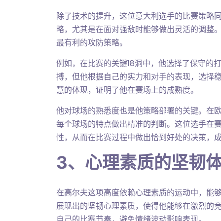
除了技术的提升，这位意大利选手的比赛策略
略，尤其是在面对强敌时能够做出灵活的调整
最有利的攻防策略。
例如，在比赛的关键18洞中，他选择了保守的
搏，但他根据自己的实力和对手的表现，选择
慧的体现，证明了他在赛场上的成熟度。
他对球场的熟悉度也是他策略部署的关键。在
每个球场的特点做出精准的判断。这位选手在
性，从而在比赛过程中做出恰到好处的决策，
3、心理素质的坚韧
在高尔夫这项高度依赖心理素质的运动中，能
展现出的坚韧心理素质，使得他能够在激烈的
自己的比赛节奏，避免情绪波动影响表现。