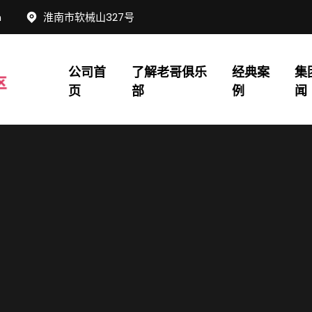
m
淮南市软械山327号
公司首
了解老哥俱乐
经典案
集
页
部
例
闻