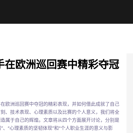
手在欧洲巡回赛中精彩夺冠
手在欧洲巡回赛中夺冠的精彩表现，并如何借此成就了自己
时刻、技术表现、心理素质以及比赛的个人意义，我们将全
创造属于自己的辉煌。文章将从四个方面展开讨论，分别是
署”、“心理素质的坚韧体现”和“个人职业生涯的意义与影