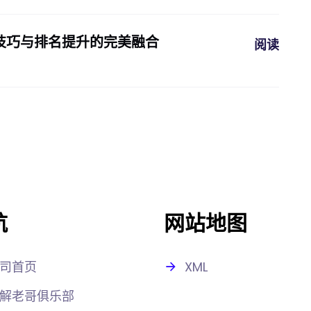
分技巧与排名提升的完美融合
阅读
航
网站地图
司首页
XML
解老哥俱乐部