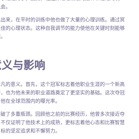
机会。
现出来，在平时的训练中他也做了大量的心理训练。通过冥
最佳的心理状态。这种自我调节的能力使他在关键时刻能够
想。
意义与影响
非凡的意义。首先，这个冠军标志着他职业生涯的一个新高
誉，也为他未来的职业道路奠定了更坚实的基础。这次夺冠
了他在全球范围内的曝光率。
突破了多重瓶颈。回顾他之前的比赛经历，他曾多次接近夺
，不仅证明了他技术上的成熟，更标志着他心态和比赛智慧
目标的坚定追求和不懈努力。