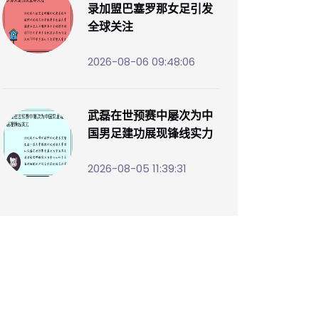
录加盟巴塞罗那女足引发
全球关注
2026-08-06 09:48:06
武磊在世预赛中屡次为中
国男足建功展现锋线实力
2026-08-05 11:39:31