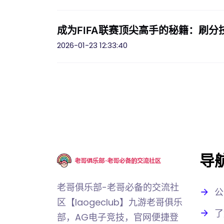
成为FIFA联赛顶尖高手的秘籍：刷
2026-01-23 12:33:40
导
老哥俱乐部-老哥必备的交流社
公
区【laogeclub】九游老哥俱乐
了
部，AG电子竞技，官网便捷登