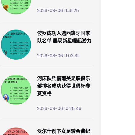
2026-08-06 11:41:25
波罗成功入选西班牙国家
队名单 展现新星崛起潜力
2026-08-06 11:03:31
河床队凭借南美足联俱乐
部排名成功获得世俱杯参
赛资格
2026-08-06 10:25:46
沃尔什创下女足转会费纪