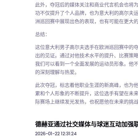
此外，夺冠后的媒体关注和商业代言机会也将
功不仅提升了个人品牌，也为意大利的高尔夫
洲巡回赛中展现出色的表现，也有可能在更大
总结：
这位意大利男子高尔夫选手在欧洲巡回赛中的
出的见证。通过对他技术水平的提升、比赛策
我们可以看到一个全面发展的运动员形象。他
的深刻理解与热爱。
此次夺冠，标志着他职业生涯的新高峰，也为
累和个人形象的不断提升，这位选手有望在未
际赛场上继续发光发热，也祝愿他在未来的挑
德赫亚通过社交媒体与球迷互动加强
2026-01-22 12:31:24