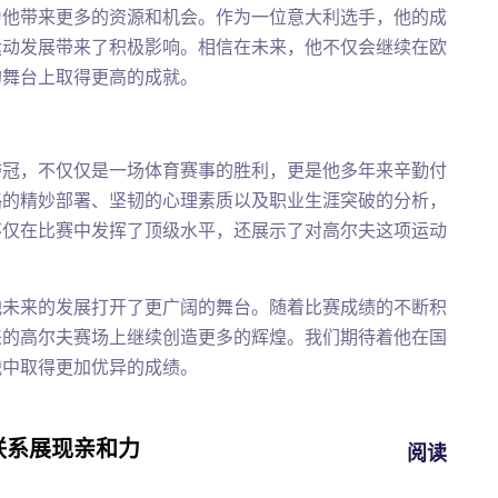
为他带来更多的资源和机会。作为一位意大利选手，他的成
运动发展带来了积极影响。相信在未来，他不仅会继续在欧
的舞台上取得更高的成就。
夺冠，不仅仅是一场体育赛事的胜利，更是他多年来辛勤付
略的精妙部署、坚韧的心理素质以及职业生涯突破的分析，
不仅在比赛中发挥了顶级水平，还展示了对高尔夫这项运动
他未来的发展打开了更广阔的舞台。随着比赛成绩的不断积
来的高尔夫赛场上继续创造更多的辉煌。我们期待着他在国
战中取得更加优异的成绩。
联系展现亲和力
阅读