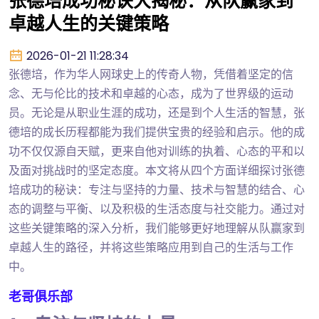
张德培成功秘诀大揭秘：从队赢家到
卓越人生的关键策略
2026-01-21 11:28:34
张德培，作为华人网球史上的传奇人物，凭借着坚定的信
念、无与伦比的技术和卓越的心态，成为了世界级的运动
员。无论是从职业生涯的成功，还是到个人生活的智慧，张
德培的成长历程都能为我们提供宝贵的经验和启示。他的成
功不仅仅源自天赋，更来自他对训练的执着、心态的平和以
及面对挑战时的坚定态度。本文将从四个方面详细探讨张德
培成功的秘诀：专注与坚持的力量、技术与智慧的结合、心
态的调整与平衡、以及积极的生活态度与社交能力。通过对
这些关键策略的深入分析，我们能够更好地理解从队赢家到
卓越人生的路径，并将这些策略应用到自己的生活与工作
中。
老哥俱乐部