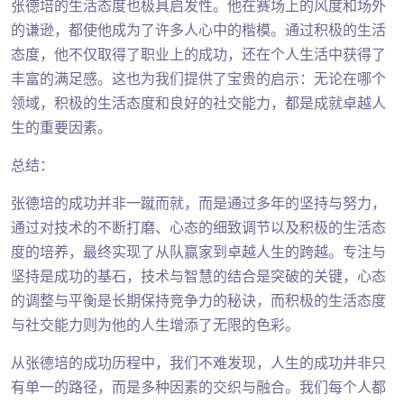
张德培的生活态度也极具启发性。他在赛场上的风度和场外
的谦逊，都使他成为了许多人心中的楷模。通过积极的生活
态度，他不仅取得了职业上的成功，还在个人生活中获得了
丰富的满足感。这也为我们提供了宝贵的启示：无论在哪个
领域，积极的生活态度和良好的社交能力，都是成就卓越人
生的重要因素。
总结：
张德培的成功并非一蹴而就，而是通过多年的坚持与努力，
通过对技术的不断打磨、心态的细致调节以及积极的生活态
度的培养，最终实现了从队赢家到卓越人生的跨越。专注与
坚持是成功的基石，技术与智慧的结合是突破的关键，心态
的调整与平衡是长期保持竞争力的秘诀，而积极的生活态度
与社交能力则为他的人生增添了无限的色彩。
从张德培的成功历程中，我们不难发现，人生的成功并非只
有单一的路径，而是多种因素的交织与融合。我们每个人都