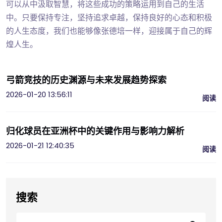
可以从中汲取智慧，将这些成功的策略运用到自己的生活
中。只要保持专注，坚持追求卓越，保持良好的心态和积极
的人生态度，我们也能够像张德培一样，迎接属于自己的辉
煌人生。
弓箭竞技的历史渊源与未来发展趋势探索
2026-01-20 13:56:11
阅读
归化球员在亚洲杯中的关键作用与影响力解析
2026-01-21 12:40:35
阅读
搜索