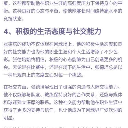
聚，这些都帮助他在职业生涯的高强度压力下保持身心的平
衡。这种良好的心态与平衡，使他能够长时间维持高水平的
竞技状态。
4、积极的生活态度与社交能力
张德培的成功不仅体现在网球场上，他的积极生活态度和良
好的社交能力也为他的职业生涯和个人生活增添了不少色
彩。张德培始终相信，积极的心态能够为自己创造更多的机
会。无论是在比赛中，还是在场下的生活中，张德培总是以
一种乐观向上的态度去面对每一个挑战。
在社交方面，张德培展现出了极强的沟通与人际交往能力。
他不仅能够与队友、教练保持良好的合作关系，还能与媒体
和球迷建立深厚的联系。这种社交能力帮助他在职业生涯中
获得了更多的支持与信任，也让他成为了网球界广受欢迎的
明星。