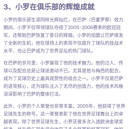
3、小罗在俱乐部的辉煌成就
小罗的俱乐部生涯同样光辉灿烂。在巴萨（巴塞罗那）效力
期间，小罗不仅带领球队夺得了2005-2006赛季的欧冠冠
军，还帮助巴萨恢复了昔日的辉煌。小罗的加盟让巴萨焕发
了全新的生机，他在球场上的表现不仅提升了球队的技战术
水平，也让巴萨成为了世界足坛的热门球队。
在巴萨的岁月里，小罗展现了他的技术魅力。他的过人、传
球以及配合总是让球迷激动不已。尤其是他与梅西的配合，
成为了足球历史上最具观赏性的组合之一。小罗不仅是巴萨
的进攻核心，还为球队注入了无尽的创造力，他的技术风格
深深影响了巴萨的整体打法。
此外，小罗的个人荣誉也非常丰富。2005年，他获得了世界
足球先生的称号，这一荣誉表彰了他在世界足球舞台上的卓
越表现。除了世界足球先生，小罗还曾多次入选欧洲金球奖