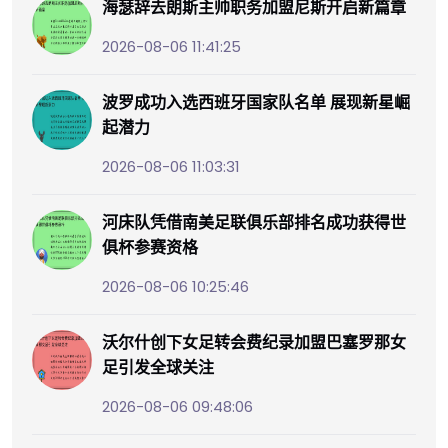
海瑟辞去朗斯主帅职务加盟尼斯开启新篇章
2026-08-06 11:41:25
波罗成功入选西班牙国家队名单 展现新星崛
起潜力
2026-08-06 11:03:31
河床队凭借南美足联俱乐部排名成功获得世
俱杯参赛资格
2026-08-06 10:25:46
沃尔什创下女足转会费纪录加盟巴塞罗那女
足引发全球关注
2026-08-06 09:48:06