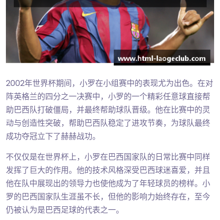
2002年世界杯期间，小罗在小组赛中的表现尤为出色。在对
阵英格兰的四分之一决赛中，小罗的一个精彩任意球直接帮
助巴西队打破僵局，并最终帮助球队晋级。他在比赛中的灵
动与创造性突破，帮助巴西队稳定了进攻节奏，为球队最终
成功夺冠立下了赫赫战功。
不仅仅是在世界杯上，小罗在巴西国家队的日常比赛中同样
发挥了巨大的作用。他的技术风格深受巴西球迷喜爱，并且
他在队中展现出的领导力也使他成为了年轻球员的榜样。小
罗的巴西国家队生涯虽不长，但他的影响力始终存在，至今
仍被认为是巴西足球的代表之一。