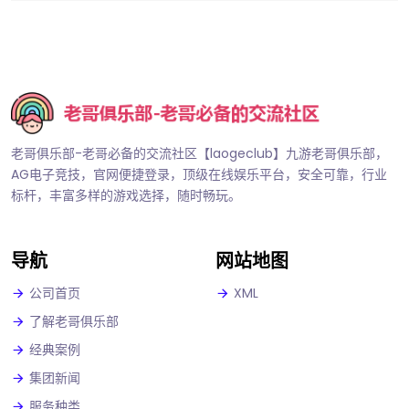
老哥俱乐部-老哥必备的交流社区【laogeclub】九游老哥俱乐部，
AG电子竞技，官网便捷登录，顶级在线娱乐平台，安全可靠，行业
标杆，丰富多样的游戏选择，随时畅玩。
导航
网站地图
公司首页
XML
了解老哥俱乐部
经典案例
集团新闻
服务种类