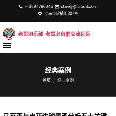
+13594780045
steely@icloud.com
淮南市软械山327号
经典案例
首页
经典案例