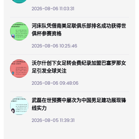
2026-08-06 11:03:31
河床队凭借南美足联俱乐部排名成功获得世
俱杯参赛资格
2026-08-06 10:25:46
沃尔什创下女足转会费纪录加盟巴塞罗那女
足引发全球关注
2026-08-06 09:48:06
武磊在世预赛中屡次为中国男足建功展现锋
线实力
2026-08-05 11:39:31