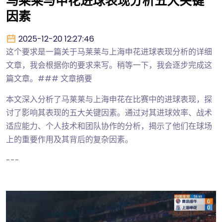
马莱莱与申花进球表现分析五大关键
因素
2025-12-20 12:27:46
这个要求是一篇关于马莱莱与上海申花进球表现分析的详细
文章，我会根据你的要求来写。稍等一下，我会逐步完成这
篇文章。### 文章摘要
本文深入分析了马莱莱与上海申花在比赛中的进球表现，探
讨了影响其表现的五大关键因素。通过对其进球效率、战术
适应能力、个人技术和团队协作的分析，揭示了他们在球场
上的重要作用及其背后的复杂因素。
---