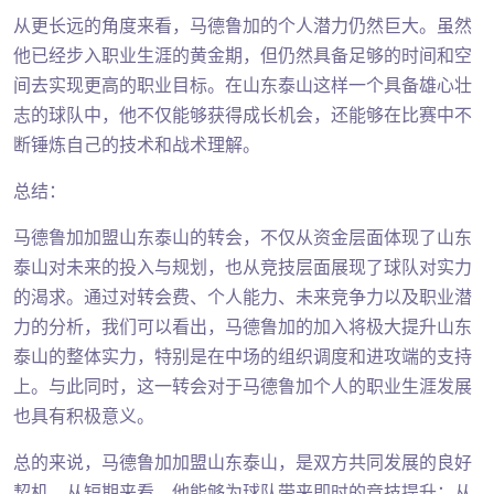
从更长远的角度来看，马德鲁加的个人潜力仍然巨大。虽然
他已经步入职业生涯的黄金期，但仍然具备足够的时间和空
间去实现更高的职业目标。在山东泰山这样一个具备雄心壮
志的球队中，他不仅能够获得成长机会，还能够在比赛中不
断锤炼自己的技术和战术理解。
总结：
马德鲁加加盟山东泰山的转会，不仅从资金层面体现了山东
泰山对未来的投入与规划，也从竞技层面展现了球队对实力
的渴求。通过对转会费、个人能力、未来竞争力以及职业潜
力的分析，我们可以看出，马德鲁加的加入将极大提升山东
泰山的整体实力，特别是在中场的组织调度和进攻端的支持
上。与此同时，这一转会对于马德鲁加个人的职业生涯发展
也具有积极意义。
总的来说，马德鲁加加盟山东泰山，是双方共同发展的良好
契机。从短期来看，他能够为球队带来即时的竞技提升；从