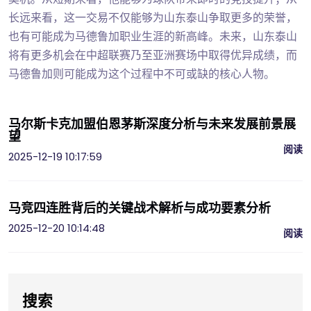
长远来看，这一交易不仅能够为山东泰山争取更多的荣誉，
也有可能成为马德鲁加职业生涯的新高峰。未来，山东泰山
将有更多机会在中超联赛乃至亚洲赛场中取得优异成绩，而
马德鲁加则可能成为这个过程中不可或缺的核心人物。
马尔斯卡克加盟伯恩茅斯深度分析与未来发展前景展
望
阅读
2025-12-19 10:17:59
马竞四连胜背后的关键战术解析与成功要素分析
2025-12-20 10:14:48
阅读
搜索