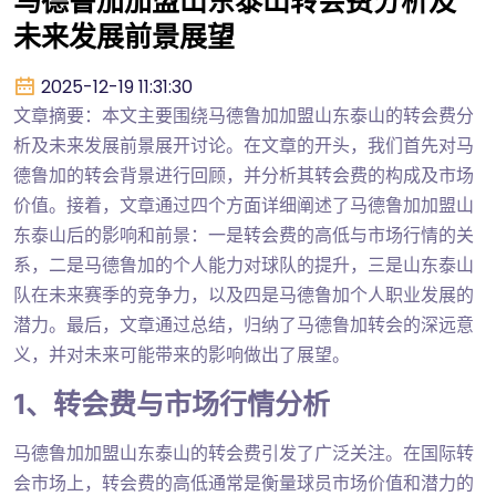
马德鲁加加盟山东泰山转会费分析及
未来发展前景展望
2025-12-19 11:31:30
文章摘要：本文主要围绕马德鲁加加盟山东泰山的转会费分
析及未来发展前景展开讨论。在文章的开头，我们首先对马
德鲁加的转会背景进行回顾，并分析其转会费的构成及市场
价值。接着，文章通过四个方面详细阐述了马德鲁加加盟山
东泰山后的影响和前景：一是转会费的高低与市场行情的关
系，二是马德鲁加的个人能力对球队的提升，三是山东泰山
队在未来赛季的竞争力，以及四是马德鲁加个人职业发展的
潜力。最后，文章通过总结，归纳了马德鲁加转会的深远意
义，并对未来可能带来的影响做出了展望。
1、转会费与市场行情分析
马德鲁加加盟山东泰山的转会费引发了广泛关注。在国际转
会市场上，转会费的高低通常是衡量球员市场价值和潜力的