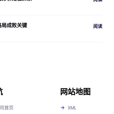
格局成败关键
阅读
航
网站地图
司首页
XML