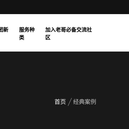
团新
服务种
加入老哥必备交流社
类
区
首页
经典案例