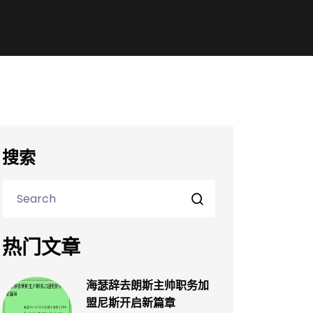
搜索
热门文章
海瑟辞去朗斯主帅职务加
盟尼斯开启新篇章