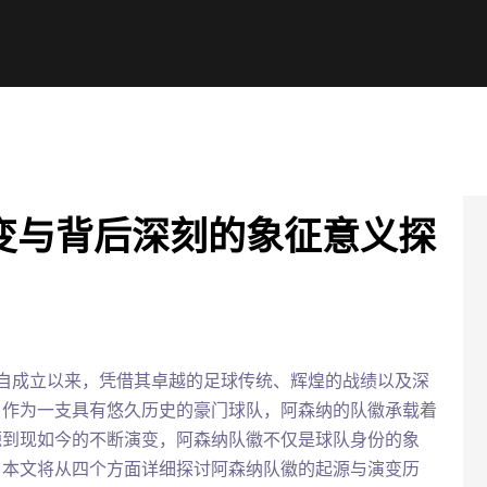
变与背后深刻的象征意义探
 Club）自成立以来，凭借其卓越的足球传统、辉煌的战绩以及深
。作为一支具有悠久历史的豪门球队，阿森纳的队徽承载着
源到现如今的不断演变，阿森纳队徽不仅是球队身份的象
。本文将从四个方面详细探讨阿森纳队徽的起源与演变历