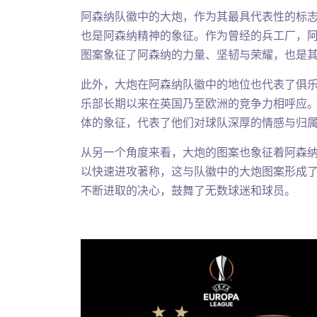
阿森纳队徽中的大炮，作为其最具代表性的标
也是阿森纳精神的象征。作为曾经的兵工厂，
图案象征了阿森纳的力量、坚韧与荣耀，也是其
此外，大炮在阿森纳队徽中的地位也代表了俱
乐部长期以来在英国乃至欧洲的竞争力相呼应
体的象征，代表了他们对球队深厚的情感与归
从另一个角度来看，大炮的图案也象征着阿森
以快速进攻著称，这与队徽中的大炮图案形成
不断进取的决心，鼓舞了无数球迷和球员。