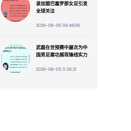
录加盟巴塞罗那女足引发
全球关注
2026-08-06 09:48:06
武磊在世预赛中屡次为中
国男足建功展现锋线实力
2026-08-05 11:39:31