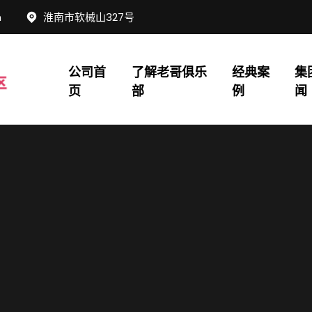
m
淮南市软械山327号
公司首
了解老哥俱乐
经典案
集
页
部
例
闻