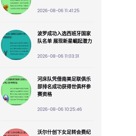
2026-08-06 11:41:25
波罗成功入选西班牙国家
队名单 展现新星崛起潜力
2026-08-06 11:03:31
河床队凭借南美足联俱乐
部排名成功获得世俱杯参
赛资格
2026-08-06 10:25:46
沃尔什创下女足转会费纪