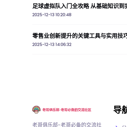
足球虚拟队入门全攻略 从基础知识到
2025-12-13 10:20:48
零售业创新提升的关键工具与实用技
2025-12-13 14:06:32
导
老哥俱乐部-老哥必备的交流社