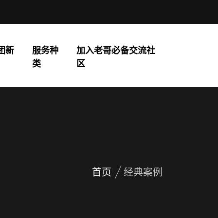
团新
服务种
加入老哥必备交流社
类
区
首页
经典案例