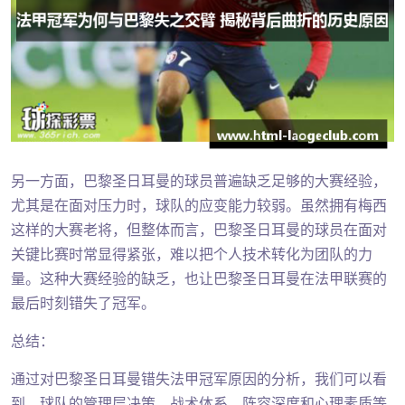
另一方面，巴黎圣日耳曼的球员普遍缺乏足够的大赛经验，
尤其是在面对压力时，球队的应变能力较弱。虽然拥有梅西
这样的大赛老将，但整体而言，巴黎圣日耳曼的球员在面对
关键比赛时常显得紧张，难以把个人技术转化为团队的力
量。这种大赛经验的缺乏，也让巴黎圣日耳曼在法甲联赛的
最后时刻错失了冠军。
总结：
通过对巴黎圣日耳曼错失法甲冠军原因的分析，我们可以看
到，球队的管理层决策、战术体系、阵容深度和心理素质等