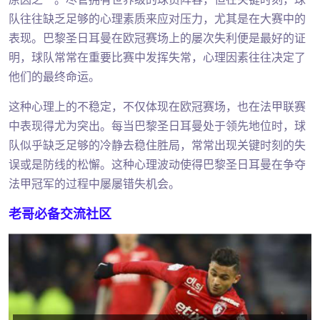
队往往缺乏足够的心理素质来应对压力，尤其是在大赛中的
表现。巴黎圣日耳曼在欧冠赛场上的屡次失利便是最好的证
明，球队常常在重要比赛中发挥失常，心理因素往往决定了
他们的最终命运。
这种心理上的不稳定，不仅体现在欧冠赛场，也在法甲联赛
中表现得尤为突出。每当巴黎圣日耳曼处于领先地位时，球
队似乎缺乏足够的冷静去稳住胜局，常常出现关键时刻的失
误或是防线的松懈。这种心理波动使得巴黎圣日耳曼在争夺
法甲冠军的过程中屡屡错失机会。
老哥必备交流社区