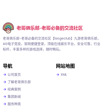
老哥俱乐部-老哥必备的交流社区【laogeclub】九游老哥俱乐部，
AG电子竞技，官网便捷登录，顶级在线娱乐平台，安全可靠，行业
标杆，丰富多样的游戏选择，随时畅玩。
导航
网站地图
公司首页
XML
了解老哥俱乐部
经典案例
集团新闻
服务种类