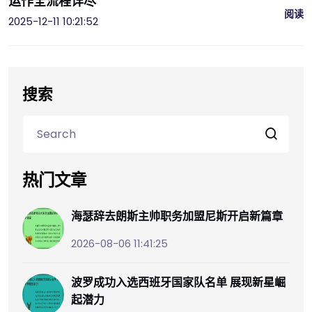
运作全流程详尽
阅读
2025-12-11 10:21:52
搜索
热门文章
海瑟辞去朗斯主帅职务加盟尼斯开启新篇章
2026-08-06 11:41:25
波罗成功入选西班牙国家队名单 展现新星崛
起潜力