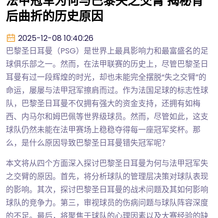
法甲冠军为何与巴黎失之交臂 揭秘背
后曲折的历史原因
2025-12-08 10:40:26
巴黎圣日耳曼（PSG）是世界上最具影响力和最富盛名的足
球俱乐部之一。然而，在法甲联赛的历史上，尽管巴黎圣日
耳曼有过一段辉煌的时光，却也未能完全摆脱“失之交臂”的
命运，屡屡与法甲冠军擦肩而过。作为法国足球的标志性球
队，巴黎圣日耳曼不仅拥有强大的资金支持，还拥有如梅
西、内马尔和姆巴佩等世界级球员。然而，尽管如此，这支
球队仍然未能在法甲赛场上稳稳夺得每一座冠军奖杯。那
么，是什么原因导致巴黎圣日耳曼错失冠军呢？
本文将从四个方面深入探讨巴黎圣日耳曼为何与法甲冠军失
之交臂的原因。首先，将分析球队的管理层决策对球队表现
的影响。其次，探讨巴黎圣日耳曼的战术问题及其如何影响
球队的竞争力。第三，审视球员的伤病问题与球队阵容深度
的不足。最后，将聚焦于球队的心理因素以及大赛经验的缺