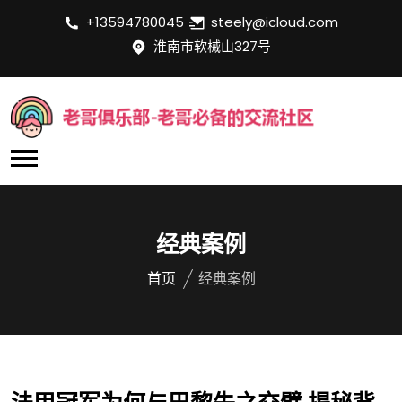
+13594780045
steely@icloud.com
淮南市软械山327号
经典案例
首页
经典案例