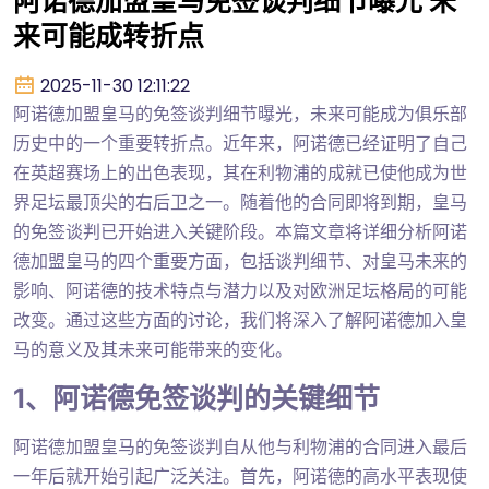
阿诺德加盟皇马免签谈判细节曝光 未
来可能成转折点
2025-11-30 12:11:22
阿诺德加盟皇马的免签谈判细节曝光，未来可能成为俱乐部
历史中的一个重要转折点。近年来，阿诺德已经证明了自己
在英超赛场上的出色表现，其在利物浦的成就已使他成为世
界足坛最顶尖的右后卫之一。随着他的合同即将到期，皇马
的免签谈判已开始进入关键阶段。本篇文章将详细分析阿诺
德加盟皇马的四个重要方面，包括谈判细节、对皇马未来的
影响、阿诺德的技术特点与潜力以及对欧洲足坛格局的可能
改变。通过这些方面的讨论，我们将深入了解阿诺德加入皇
马的意义及其未来可能带来的变化。
1、阿诺德免签谈判的关键细节
阿诺德加盟皇马的免签谈判自从他与利物浦的合同进入最后
一年后就开始引起广泛关注。首先，阿诺德的高水平表现使