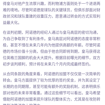
得皇马对他产生浓厚兴趣，而利物浦方面则处于一个进退两
难的境地。尽管阿诺德是球队的关键球员，但俱乐部面对财
政状况和球队重建的双重压力，愿意通过转会的方式实现利
益最大化。
在谈判初期，阿诺德的经纪人通过与皇马高层的密切沟通，
为自己争取到了有利条件。皇马高层对阿诺德的态度非常积
极，甚至不惜在未来几年内为他提供高额的年薪。尽管阿诺
德的市场价值十分高，但由于他合同即将到期，皇马获得这
位英格兰国脚的机会大大提升。根据目前曝光的细节，双方
初步谈判顺利，预计将在未来几个月内完成最终签约。
从合同条款的角度来看，阿诺德的加盟不仅仅是一次简单的
转会。皇马方面提供了较为优厚的签约奖金，并为其设定了
长期的合同期限，甚至可能有额外的奖励机制，这表明俱乐
部对他的未来非常看重。通过这些细节可以看出，皇马希望
借助阿诺德的加盟来提升球队的整体实力，尤其是在攻防转