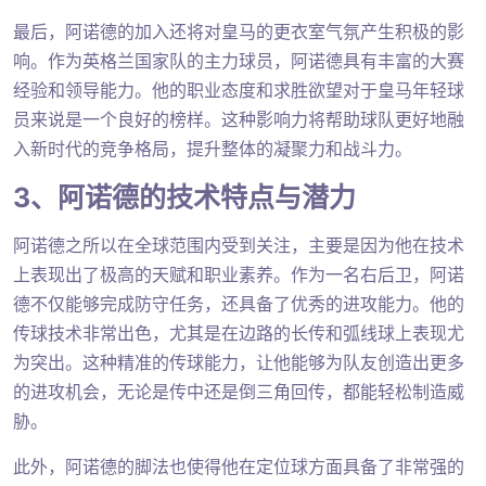
最后，阿诺德的加入还将对皇马的更衣室气氛产生积极的影
响。作为英格兰国家队的主力球员，阿诺德具有丰富的大赛
经验和领导能力。他的职业态度和求胜欲望对于皇马年轻球
员来说是一个良好的榜样。这种影响力将帮助球队更好地融
入新时代的竞争格局，提升整体的凝聚力和战斗力。
3、阿诺德的技术特点与潜力
阿诺德之所以在全球范围内受到关注，主要是因为他在技术
上表现出了极高的天赋和职业素养。作为一名右后卫，阿诺
德不仅能够完成防守任务，还具备了优秀的进攻能力。他的
传球技术非常出色，尤其是在边路的长传和弧线球上表现尤
为突出。这种精准的传球能力，让他能够为队友创造出更多
的进攻机会，无论是传中还是倒三角回传，都能轻松制造威
胁。
此外，阿诺德的脚法也使得他在定位球方面具备了非常强的