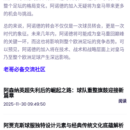
整个足坛的格局变化，阿诺德的加入无疑将为皇马带来更多
的机会与挑战。
总的来说，阿诺德的转会不仅仅是一次球员转会，更是一次
时代的象征。未来几年内，阿诺德将可能成为皇马重回巅峰
的关键一环，而这也将影响到整个欧洲足坛的竞争态势。可
以预见，阿诺德的加入将在技术、战术和战略层面上对皇马
乃至整个欧洲足球产生深远影响。
老哥必备交流社区
阿森纳英超失利后的崛起之路：球队重整旗鼓迎接新
篇章
阅读
2025-11-30 09:49:50
阿贾克斯球服独特设计元素与经典传统文化底蕴解析