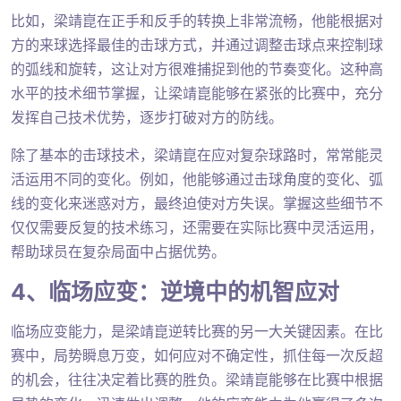
比如，梁靖崑在正手和反手的转换上非常流畅，他能根据对
方的来球选择最佳的击球方式，并通过调整击球点来控制球
的弧线和旋转，这让对方很难捕捉到他的节奏变化。这种高
水平的技术细节掌握，让梁靖崑能够在紧张的比赛中，充分
发挥自己技术优势，逐步打破对方的防线。
除了基本的击球技术，梁靖崑在应对复杂球路时，常常能灵
活运用不同的变化。例如，他能够通过击球角度的变化、弧
线的变化来迷惑对方，最终迫使对方失误。掌握这些细节不
仅仅需要反复的技术练习，还需要在实际比赛中灵活运用，
帮助球员在复杂局面中占据优势。
4、临场应变：逆境中的机智应对
临场应变能力，是梁靖崑逆转比赛的另一大关键因素。在比
赛中，局势瞬息万变，如何应对不确定性，抓住每一次反超
的机会，往往决定着比赛的胜负。梁靖崑能够在比赛中根据