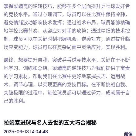
掌握梁靖崑的逆转技巧，能够在多个层面提升乒乓球爱好者
的竞技水平。通过心理调节，球员可以在比赛中保持冷静，
避免情绪波动影响技术发挥；通过战术布局，球员能够精确
地掌控比赛节奏，从容应对对手的攻势；通过精细的技术控
制，球员可以在关键时刻把握机会，逆袭对方；通过提升临
场应变能力，球员可以在复杂局面中灵活应对，实现胜利。
最终，想要提升自我，突破乒乓球竞技水平，关键在于不断
地学习、训练和总结。梁靖崑的逆转技巧为我们提供了宝贵
的学习素材，帮助我们在比赛中更好地掌握技巧、运用战
术、调节心理，以实现更高的竞技目标。在不断挑战自我、
突破极限的过程中，每位球员都可以通过努力，成就属于自
己的胜利。
拉姆塞进球与名人去世的五大巧合揭秘
2025-06-13 14:04:48
阅读