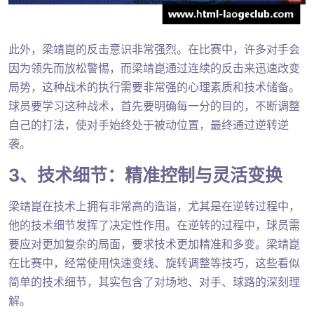
此外，梁靖崑的反击意识非常强烈。在比赛中，许多对手会
因为领先而放松警惕，而梁靖崑通过连续的反击来迅速改变
局势，这种战术的执行需要非常强的心理素质和技术储备。
球员要学习这种战术，首先要明确每一分的目的，不断调整
自己的打法，使对手始终处于被动位置，最终通过逆转逆
袭。
3、技术细节：精准控制与灵活变换
梁靖崑在技术上拥有非常高的造诣，尤其是在逆转过程中，
他的技术细节发挥了决定性作用。在逆转的过程中，球员需
要应对更加复杂的局面，要求技术更加精准和多变。梁靖崑
在比赛中，经常使用快速变线、旋转调整等技巧，这些看似
简单的技术细节，其实包含了对场地、对手、球路的深刻理
解。