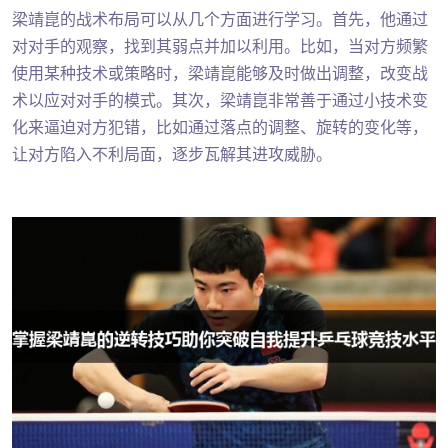
梁靖崑的战术布局可以从几个方面进行学习。首先，他通过
对对手的观察，找到其弱点并加以利用。比如，当对方频繁
使用某种技术或策略时，梁靖崑能够及时做出调整，改变战
术以应对对手的模式。其次，梁靖崑非常善于通过小技术变
化来逼迫对方犯错，比如通过落点的调整、旋转的变化等，
让对方陷入不利局面，逐步瓦解其进攻威胁。