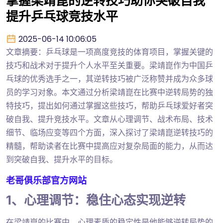
掌握梁靖崑的逆转技巧助你突破自我
提升乒乓球竞技水平
2025-06-14 10:06:05
文章摘要：乒乓球是一项高度竞技的体育项目，掌握关键的
技巧和战术对于提升个人水平至关重要。梁靖崑作为中国乒
乓球的优秀选手之一，其逆转技巧被广泛称赞并成为众多球
员的学习对象。本文通过分析梁靖崑在比赛中逆转局势的独
特技巧，提出如何通过掌握这些技巧，帮助乒乓球爱好者突
破自我、提升竞技水平。文章从心理调节、战术布局、技术
细节、临场应变等四个方面，深入探讨了梁靖崑逆转技巧的
精髓，帮助读者在比赛中提高应对复杂局面的能力，从而达
到突破自我、提升水平的目标。
老哥俱乐部官方网站
1、心理调节：稳住心态实现逆转
在梁靖崑的比赛中，心理素质的稳定性是他能够逆转局势的