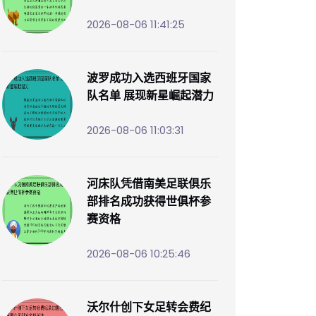
2026-08-06 11:41:25
波罗成功入选西班牙国家
队名单 展现新星崛起潜力
2026-08-06 11:03:31
河床队凭借南美足联俱乐
部排名成功获得世俱杯参
赛资格
2026-08-06 10:25:46
沃尔什创下女足转会费纪