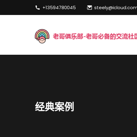
+13594780045
steely@icloud.co
经典案例