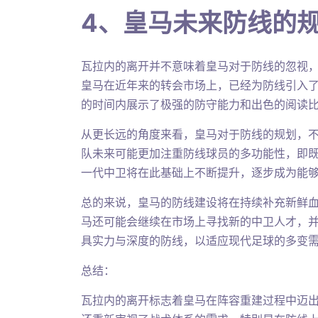
4、皇马未来防线的
瓦拉内的离开并不意味着皇马对于防线的忽视
皇马在近年来的转会市场上，已经为防线引入
的时间内展示了极强的防守能力和出色的阅读
从更长远的角度来看，皇马对于防线的规划，
队未来可能更加注重防线球员的多功能性，即
一代中卫将在此基础上不断提升，逐步成为能
总的来说，皇马的防线建设将在持续补充新鲜
马还可能会继续在市场上寻找新的中卫人才，
具实力与深度的防线，以适应现代足球的多变
总结：
瓦拉内的离开标志着皇马在阵容重建过程中迈