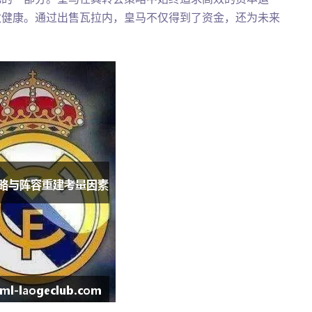
政健康。通过出售瓦拉内，皇马不仅得到了资金，还为未来