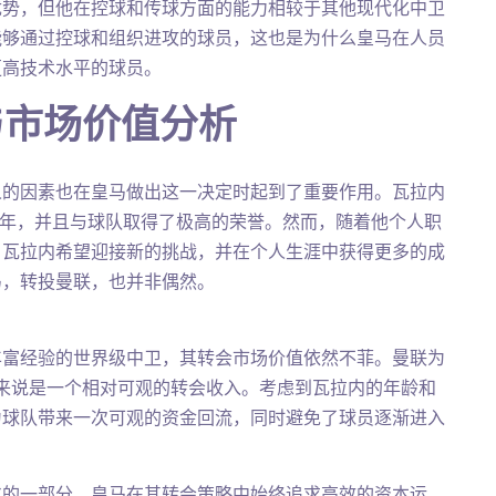
优势，但他在控球和传球方面的能力相较于其他现代化中卫
能够通过控球和组织进攻的球员，这也是为什么皇马在人员
更高技术水平的球员。
与市场价值分析
人的因素也在皇马做出这一决定时起到了重要作用。瓦拉内
了十年，并且与球队取得了极高的荣誉。然而，随着他个人职
。瓦拉内希望迎接新的挑战，并在个人生涯中获得更多的成
马，转投曼联，也并非偶然。
丰富经验的世界级中卫，其转会市场价值依然不菲。曼联为
马来说是一个相对可观的转会收入。考虑到瓦拉内的年龄和
为球队带来一次可观的资金回流，同时避免了球员逐渐进入
化的一部分。皇马在其转会策略中始终追求高效的资本运