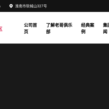
m
淮南市软械山327号
公司首
了解老哥俱乐
经典案
集
页
部
例
闻