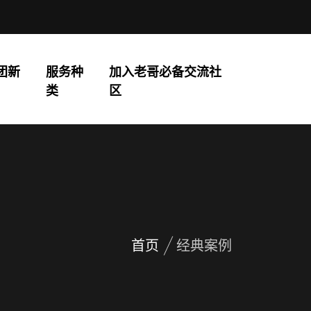
团新
服务种
加入老哥必备交流社
类
区
首页
经典案例