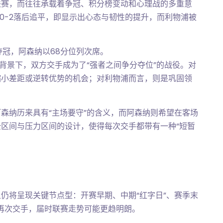
联赛，而往往承载着争冠、积分榜变动和心理战的多重意
纳从0-2落后追平，即显示出心态与韧性的提升，而利物浦被
夺冠，阿森纳以68分位列次席。
ch22在这种背景下，双方交手成为了“强者之间争分夺位”的战役。对
缩小差距或逆转优势的机会；对利物浦而言，则是巩固领
森纳历来具有“主场要守”的含义，而阿森纳则希望在客场
区间与压力区间的设计，使得每次交手都带有一种“短暂
仍将呈现关键节点型：开赛早期、中期“红字日”、赛季末
月初再次交手，届时联赛走势可能更趋明朗。