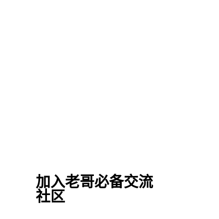
加入老哥必备交流
社区