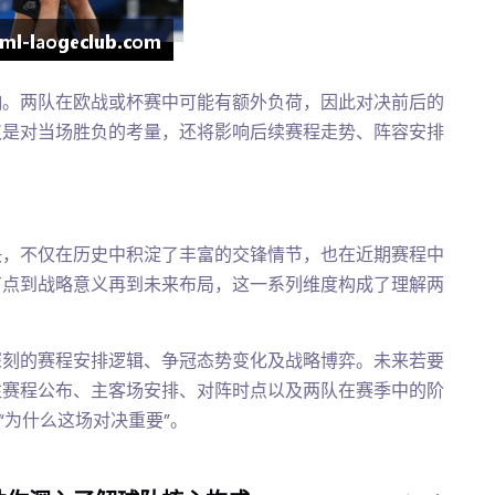
响。两队在欧战或杯赛中可能有额外负荷，因此对决前后的
仅是对当场胜负的考量，还将影响后续赛程走势、阵容安排
决，不仅在历史中积淀了丰富的交锋情节，也在近期赛程中
节点到战略意义再到未来布局，这一系列维度构成了理解两
深刻的赛程安排逻辑、争冠态势变化及战略博弈。未来若要
注赛程公布、主客场安排、对阵时点以及两队在赛季中的阶
“为什么这场对决重要”。