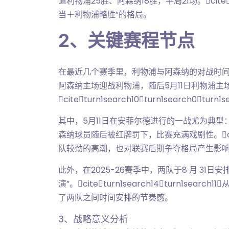
道利物浦25胜、阿森纳18胜，平局21场。cite
当＋利物浦略胜”的格局。
2、关键赛程节点
在最近几个赛季里，利物浦与阿森纳的对战时间安排
阿森纳主场迎战利物浦，随后5月11日利物浦主
citeturn1search10turn1search0turn1s
其中，5月11日在安菲尔德进行的一战尤为典型：
森纳球员随后被红牌罚下，比赛充满戏剧性。citet
队较劲的高潮，也对联赛后期争夺格局产生影
此外，在2025-26赛季中，两队于8 月 3
演”。citeturn1search14turn1s
了两队之间时间安排的节奏感。
3、战略意义分析