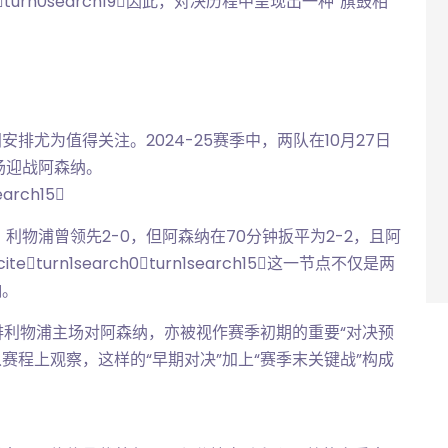
turn0search19因此，对决历程中呈现出一种“旗鼓相
尤为值得关注。2024-25赛季中，两队在10月27日
场迎战阿森纳。
earch15
利物浦曾领先2-0，但阿森纳在70分钟扳平为2-2，且阿
urn1search0turn1search15这一节点不仅是两
响。
1日安排利物浦主场对阿森纳，亦被视作赛季初期的重要“对决预
earch11从赛程上观察，这样的“早期对决”加上“赛季末关键战”构成