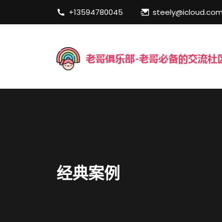
+13594780045
steely@icloud.co
经典案例