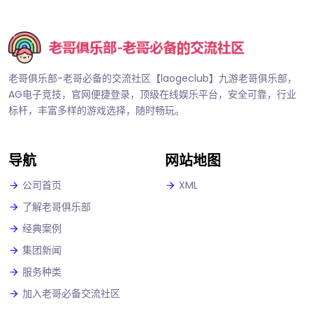
老哥俱乐部-老哥必备的交流社区【laogeclub】九游老哥俱乐部，
AG电子竞技，官网便捷登录，顶级在线娱乐平台，安全可靠，行业
标杆，丰富多样的游戏选择，随时畅玩。
导航
网站地图
公司首页
XML
了解老哥俱乐部
经典案例
集团新闻
服务种类
加入老哥必备交流社区