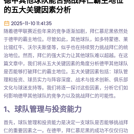
德甲其他球队能否挑战拜仁霸主地位
的五大关键因素分析
2025-11-10 11:41:35
随着德甲联赛近些年来的竞争逐渐加剧，拜仁慕尼黑依然处
于德甲的霸主地位。尽管如此，其他球队，如多特蒙德、莱
比锡红牛、沃尔夫斯堡等，似乎也在持续努力挑战拜仁的统
治地位。然而，拜仁的强大实力让其他球队难以超越。在这
篇文章中，我们将从五大关键因素的角度分析德甲其他球队
是否能够打破拜仁的霸主地位。五大关键因素包括：球队管
理和投资、球员实力与阵容深度、战术与技术创新、俱乐部
文化与球迷支持等。我们将逐一探讨这些因素，分析它们如
何影响德甲其他球队的竞争力以及挑战拜仁的可能性。
1、球队管理与投资能力
首先，球队管理和投资能力是决定一支球队是否能够挑战拜
仁的重要因素之一。在德甲，拜仁慕尼黑的成功不仅仅归功