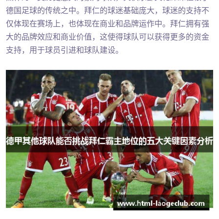
德国足球的传统之中。拜仁的球迷基础庞大，球迷的支持不
仅体现在赛场上，也体现在商业和品牌运作中。拜仁拥有强
大的品牌效应和商业价值，这使得球队可以获得更多的资金
支持，用于球员引进和球队建设。