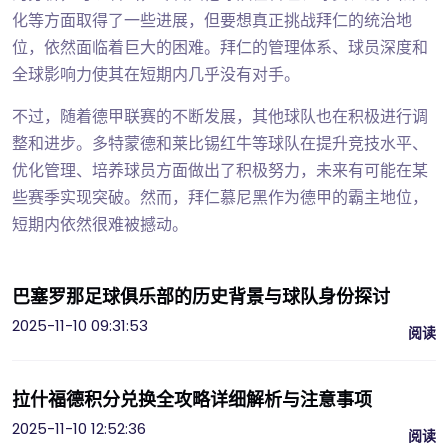
化等方面取得了一些进展，但要想真正挑战拜仁的统治地
位，依然面临着巨大的困难。拜仁的管理体系、球员深度和
全球影响力使其在短期内几乎没有对手。
不过，随着德甲联赛的不断发展，其他球队也在积极进行调
整和进步。多特蒙德和莱比锡红牛等球队在提升竞技水平、
优化管理、培养球员方面做出了积极努力，未来有可能在某
些赛季实现突破。然而，拜仁慕尼黑作为德甲的霸主地位，
短期内依然很难被撼动。
巴塞罗那足球俱乐部的历史背景与球队身份探讨
2025-11-10 09:31:53
阅读
拉什福德积分兑换全攻略详细解析与注意事项
2025-11-10 12:52:36
阅读