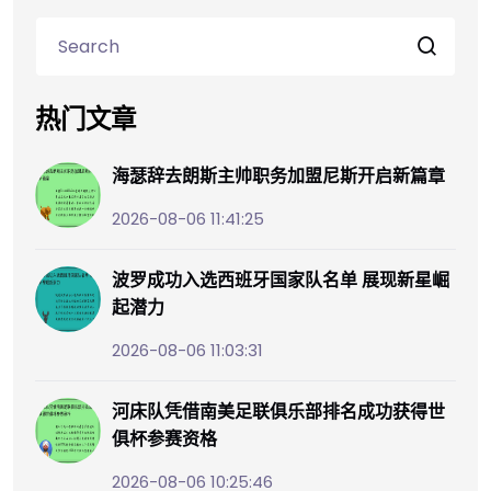
热门文章
海瑟辞去朗斯主帅职务加盟尼斯开启新篇章
2026-08-06 11:41:25
波罗成功入选西班牙国家队名单 展现新星崛
起潜力
2026-08-06 11:03:31
河床队凭借南美足联俱乐部排名成功获得世
俱杯参赛资格
2026-08-06 10:25:46