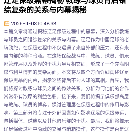
辽足保级黑幕揭秘 教练与球员背后错
综复杂的关系与内幕揭秘
2025-11-03 10:48:38
本篇文章将通过揭秘辽足保级过程中的黑幕，深入分析教练
与球员之间错综复杂的关系与内幕。辽足作为中国足球的老
牌劲旅，在保级过程中不仅遭遇了来自外部的压力，还有来
自内部的种种暗涌。在这场保级战斗中，教练、球员、俱乐
部管理层以及外界的干扰力量互相交织，形成了一个充满阴
谋与利益博弈的复杂局面。本文将从四个方面详细阐述辽足
保级黑幕的内幕，揭示这些背后不为人知的真相。首先，我
们将探讨教练与球员之间的微妙关系，分析为何他们的合作
常常带有浓厚的利益色彩。接下来，我们将揭示俱乐部高层
与教练、球员的博弈，探讨管理层在保级过程中的作用与影
响。第三部分将专注于外部因素如何影响辽足的保级命运，
包括媒体、球迷以及其他俱乐部的干扰。最后，我们将揭示
辽足保级过程中隐藏的交易与暗箱操作，这些操作是否是辽