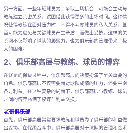
另一方面，一些年轻球员为了争取上场机会，可能会主动与
教练建立亲密关系，试图借此获得更多的出场时间。这种情
况使得教练在面对压力时，不得不考虑球员的私人关系，甚
至可能为避免与关键球员产生矛盾，而做出妥协。这样的关
系网不仅影响了球队的凝聚力，也为俱乐部的管理带来了极
大的困难。
2、俱乐部高层与教练、球员的博弈
在辽足的保级过程中，俱乐部高层的决策扮演了至关重要的
角色。俱乐部高层不仅需要面对球队成绩的压力，还要平衡
各方利益。在这种复杂的局面下，俱乐部高层与教练、球员
之间的博弈充满了权谋与利益交换。
老哥俱乐部
首先，俱乐部高层常常要求教练和球员为了俱乐部的利益做
出妥协。在保级战斗中，俱乐部高层对于球队的管理和战术