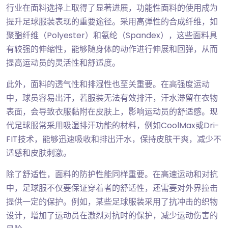
行业在面料选择上取得了显著进展，功能性面料的使用成为
提升足球服装表现的重要途径。采用高弹性的合成纤维，如
聚酯纤维（Polyester）和氨纶（Spandex），这些面料具
有较强的伸缩性，能够随身体的动作进行伸展和回弹，从而
提高运动员的灵活性和舒适度。
此外，面料的透气性和排湿性也至关重要。在高强度运动
中，球员容易出汗，若服装无法有效排汗，汗水滞留在衣物
表面，会导致衣服黏附在皮肤上，影响运动员的舒适感。现
代足球服常采用吸湿排汗功能的材料，例如CoolMax或Dri-
FIT技术，能够迅速吸收和排出汗水，保持皮肤干爽，减少不
适感和皮肤刺激。
除了舒适性，面料的防护性能同样重要。在高速运动和对抗
中，足球服不仅要保证穿着者的舒适性，还需要对外界撞击
提供一定的保护。例如，某些足球服装采用了抗冲击的织物
设计，增加了运动员在激烈对抗时的保护，减少运动伤害的