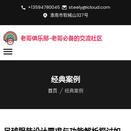
+13594780045
steely@icloud.com
淮南市软械山327号
经典案例
首页
经典案例