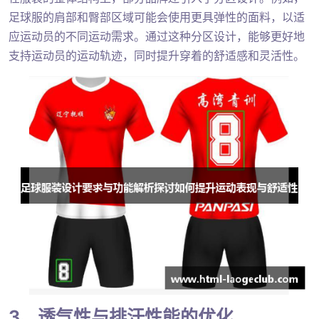
足球服的肩部和臀部区域可能会使用更具弹性的面料，以适
应运动员的不同运动需求。通过这种分区设计，能够更好地
支持运动员的运动轨迹，同时提升穿着的舒适感和灵活性。
3、透气性与排汗性能的优化