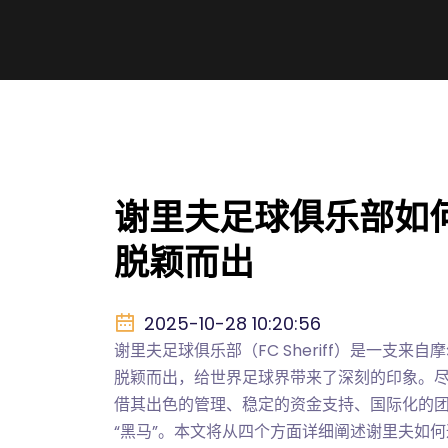
谢里夫足球俱乐部如
脱颖而出
2025-10-28 10:20:56
谢里夫足球俱乐部（FC Sheriff）是一支
脱颖而出，给世界足球界带来了深刻的印象。
借其出色的管理、稳定的资金支持、国际化的
“黑马”。本文将从四个方面详细阐述谢里夫如