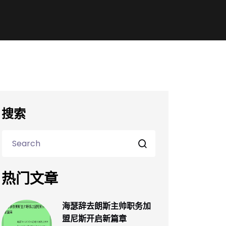
搜索
热门文章
海瑟辞去朗斯主帅职务加
盟尼斯开启新篇章