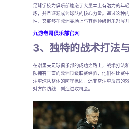
足球学校为俱乐部输送了大量本土有潜力的年
炼，并且逐渐成为球队的核心力量。通过这种
性，又能够在欧洲赛场上与其他顶级俱乐部展
九游老哥俱乐部官网
3、独特的战术打法
在谢里夫足球俱乐部的成功之路上，战术打法
队拥有丰富的欧洲顶级联赛经验，他们在比赛
注重球队整体的防守稳固，还非常注重反击的
对方的防线，创造进攻机会。