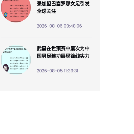
录加盟巴塞罗那女足引发
全球关注
2026-08-06 09:48:06
武磊在世预赛中屡次为中
国男足建功展现锋线实力
2026-08-05 11:39:31