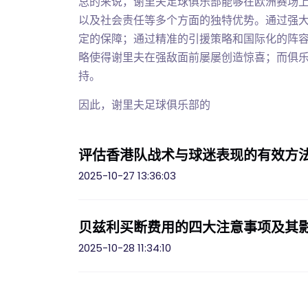
总的来说，谢里夫足球俱乐部能够在欧洲赛场
以及社会责任等多个方面的独特优势。通过强
定的保障；通过精准的引援策略和国际化的阵
略使得谢里夫在强敌面前屡屡创造惊喜；而俱
持。
因此，谢里夫足球俱乐部的
评估香港队战术与球迷表现的有效方
2025-10-27 13:36:03
贝兹利买断费用的四大注意事项及其
2025-10-28 11:34:10