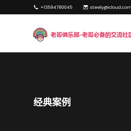
+13594780045
steely@icloud.co
经典案例