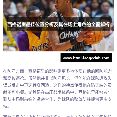
在防守方面，西格诺里的影响则更多地体现在他的回防能力
和高位逼抢。虽然他并非以防守见长，但他能在球队进攻失
误或反击中迅速转身回追，这样的特点使得他在防守端的贡
献不可小觑。尤其是在高压战术体系中，西格诺里能够参与
到从中场到前锋的紧密合作，为球队的整体防线提供更多支
持。