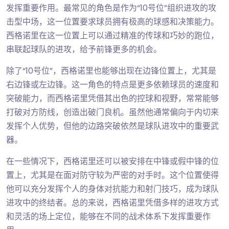
发挥重要作用。最常见的角色是作为“10号位”组织进攻的攻
击型中场，这一位置要求球员拥有极高的球感和决策能力。
西格诺里在这一位置上可以通过精准的传球和巧妙的跑位，
串联起球队的进攻，给予前锋更多的机会。
除了“10号位”，西格诺里也能够出现在边锋位置上，尤其是
右边锋或左边锋。这一角色的特点是更多依赖球员的速度和
突破能力，而西格诺里凭借其出色的控球和视野，常常能够
打破对方防线，创造出破门良机。虽然他通常偏向于内切来
发挥个人优势，但他的边路突破依然是球队进攻中的重要武
器。
在一些情况下，西格诺里还可以被安排在中锋或假中锋的位
置上，尤其是在面对防守较为严密的对手时。这个位置使得
他可以充分发挥个人的身体对抗能力和射门技巧，成为球队
进攻中的终结者。总的来说，西格诺里凭借多样的进攻方式
和灵活的场上定位，能够在不同的战术体系下发挥重要作