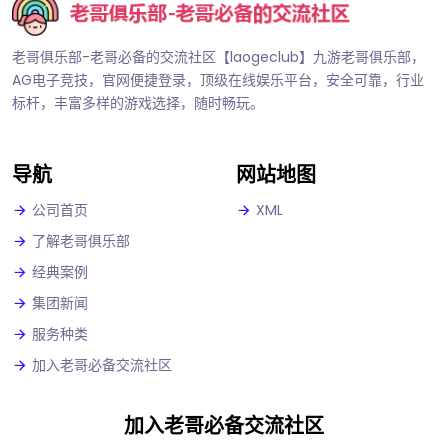
老哥俱乐部-老哥必备的交流社区【laogeclub】九游老哥俱乐部，
AG电子竞技，官网便捷登录，顶级在线娱乐平台，安全可靠，行业
标杆，丰富多样的游戏选择，随时畅玩。
导航
网站地图
公司首页
XML
了解老哥俱乐部
经典案例
集团新闻
服务种类
加入老哥必备交流社区
加入老哥必备交流社区