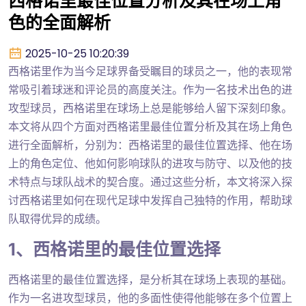
西格诺里最佳位置分析及其在场上角
色的全面解析
2025-10-25 10:20:39
西格诺里作为当今足球界备受瞩目的球员之一，他的表现常
常吸引着球迷和评论员的高度关注。作为一名技术出色的进
攻型球员，西格诺里在球场上总是能够给人留下深刻印象。
本文将从四个方面对西格诺里最佳位置分析及其在场上角色
进行全面解析，分别为：西格诺里的最佳位置选择、他在场
上的角色定位、他如何影响球队的进攻与防守、以及他的技
术特点与球队战术的契合度。通过这些分析，本文将深入探
讨西格诺里如何在现代足球中发挥自己独特的作用，帮助球
队取得优异的成绩。
1、西格诺里的最佳位置选择
西格诺里的最佳位置选择，是分析其在球场上表现的基础。
作为一名进攻型球员，他的多面性使得他能够在多个位置上