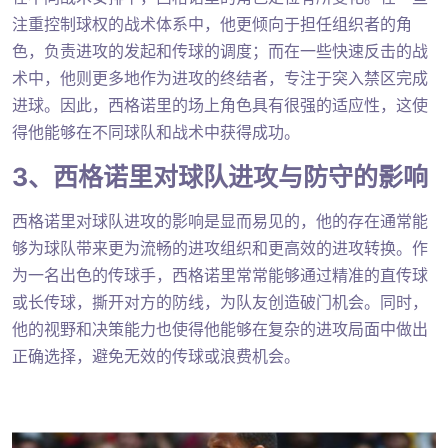
注重控制球权的战术体系中，他更倾向于担任组织者的角
色，负责进攻的发起和传球的调度；而在一些快速反击的战
术中，他则更多地作为进攻的终结者，专注于突入禁区完成
进球。因此，西格诺里的场上角色具有很强的适应性，这使
得他能够在不同球队和战术中获得成功。
3、西格诺里对球队进攻与防守的影响
西格诺里对球队进攻的影响是显而易见的，他的存在通常能
够为球队带来更为流畅的进攻组织和更高效的进攻转换。作
为一名出色的传球手，西格诺里常常能够通过精准的直传球
或长传球，撕开对方的防线，为队友创造破门机会。同时，
他的视野和决策能力也使得他能够在复杂的进攻局面中做出
正确选择，避免无效的传球或浪费机会。