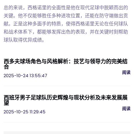
总的来说，西格诺里的全面性是他在现代足球中脱颖而出的
关键。他不仅能够胜任多种进攻位置，还能在防守端做出贡
献。正是这种多面手的特质，使得西格诺里无论在任何球队
和战术体系下，都能够发挥出色的表现，并在关键时刻帮助
球队取得优异成绩。
西多夫球场角色与风格解析：技艺与领导力的完美结
合
阅读
2025-10-24 13:55:47
西班牙男子足球队历史辉煌与现状分析及未来发展展
望
阅读
2025-10-25 11:29:45