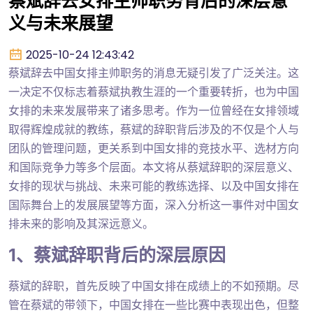
蔡斌辞去女排主帅职务背后的深层意
义与未来展望
2025-10-24 12:43:42
蔡斌辞去中国女排主帅职务的消息无疑引发了广泛关注。这
一决定不仅标志着蔡斌执教生涯的一个重要转折，也为中国
女排的未来发展带来了诸多思考。作为一位曾经在女排领域
取得辉煌成就的教练，蔡斌的辞职背后涉及的不仅是个人与
团队的管理问题，更关系到中国女排的竞技水平、选材方向
和国际竞争力等多个层面。本文将从蔡斌辞职的深层意义、
女排的现状与挑战、未来可能的教练选择、以及中国女排在
国际舞台上的发展展望等方面，深入分析这一事件对中国女
排未来的影响及其深远意义。
1、蔡斌辞职背后的深层原因
蔡斌的辞职，首先反映了中国女排在成绩上的不如预期。尽
管在蔡斌的带领下，中国女排在一些比赛中表现出色，但整