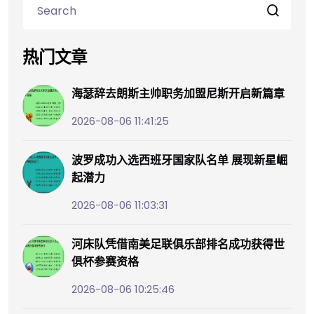
热门文章
海瑟辞去朗斯主帅职务加盟尼斯开启新篇章
2026-08-06 11:41:25
波罗成功入选西班牙国家队名单 展现新星崛
起潜力
2026-08-06 11:03:31
河床队凭借南美足联俱乐部排名成功获得世
俱杯参赛资格
2026-08-06 10:25:46