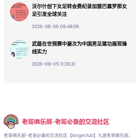
沃尔什创下女足转会费纪录加盟巴塞罗那女
足引发全球关注
2026-08-06 09:48:06
武磊在世预赛中屡次为中国男足建功展现锋
线实力
2026-08-05 11:39:31
老哥俱乐部-老哥必备的交流社区【laogeclub】九游老哥俱乐部，