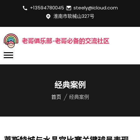
+13594780045
steely@icloud.com
淮南市软械山327号
经典案例
首页
经典案例