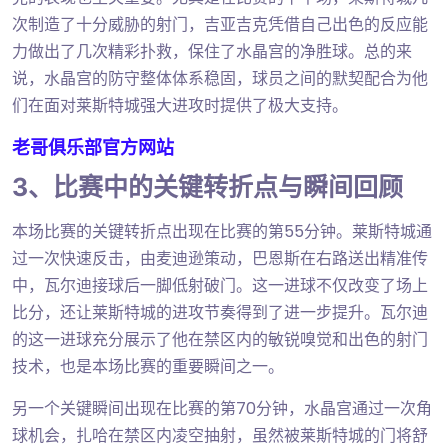
次制造了十分威胁的射门，吉亚吉克凭借自己出色的反应能
力做出了几次精彩扑救，保住了水晶宫的净胜球。总的来
说，水晶宫的防守整体体系稳固，球员之间的默契配合为他
们在面对莱斯特城强大进攻时提供了极大支持。
老哥俱乐部官方网站
3、比赛中的关键转折点与瞬间回顾
本场比赛的关键转折点出现在比赛的第55分钟。莱斯特城通
过一次快速反击，由麦迪逊策动，巴恩斯在右路送出精准传
中，瓦尔迪接球后一脚低射破门。这一进球不仅改变了场上
比分，还让莱斯特城的进攻节奏得到了进一步提升。瓦尔迪
的这一进球充分展示了他在禁区内的敏锐嗅觉和出色的射门
技术，也是本场比赛的重要瞬间之一。
另一个关键瞬间出现在比赛的第70分钟，水晶宫通过一次角
球机会，扎哈在禁区内凌空抽射，虽然被莱斯特城的门将舒