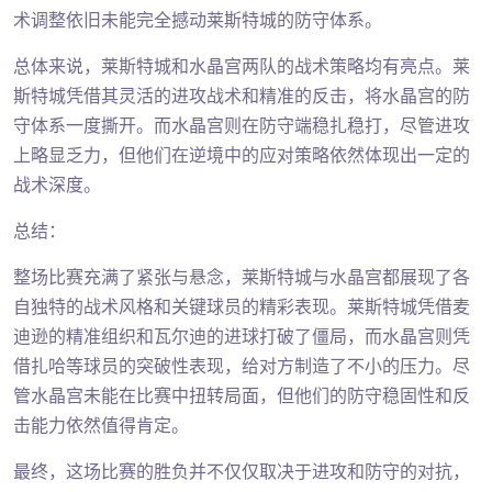
术调整依旧未能完全撼动莱斯特城的防守体系。
总体来说，莱斯特城和水晶宫两队的战术策略均有亮点。莱
斯特城凭借其灵活的进攻战术和精准的反击，将水晶宫的防
守体系一度撕开。而水晶宫则在防守端稳扎稳打，尽管进攻
上略显乏力，但他们在逆境中的应对策略依然体现出一定的
战术深度。
总结：
整场比赛充满了紧张与悬念，莱斯特城与水晶宫都展现了各
自独特的战术风格和关键球员的精彩表现。莱斯特城凭借麦
迪逊的精准组织和瓦尔迪的进球打破了僵局，而水晶宫则凭
借扎哈等球员的突破性表现，给对方制造了不小的压力。尽
管水晶宫未能在比赛中扭转局面，但他们的防守稳固性和反
击能力依然值得肯定。
最终，这场比赛的胜负并不仅仅取决于进攻和防守的对抗，