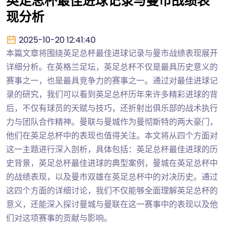
英足总杯最佳进球记录与曼市战绩表
现分析
2025-10-20 12:41:40
本篇文章将围绕英足总杯最佳进球记录与曼市战绩表现展开
详细分析。在英格兰足坛，英足总杯不仅是最具历史意义的
赛事之一，也是最具竞争力的赛事之一。通过对最佳进球记
录的研究，我们可以看到英足总杯历年来许多精彩进球的背
后，不仅有球员的天赋与技巧，还折射出俱乐部的战术执行
力与团队合作精神。曼联与曼城作为曼彻斯特的两大豪门，
他们在英足总杯中的表现也值得关注。本文将从四个方面对
这一主题进行深入剖析，具体包括：英足总杯最佳进球的历
史背景，英足总杯最佳进球的典型案例，曼城在英足总杯中
的战绩表现，以及曼市双雄在英足总杯中的对决历史。通过
这四个方面的详细讨论，我们不仅能够全面理解英足总杯的
意义，还能深入探讨曼城与曼联在这一赛事中的表现以及他
们对这项赛事的贡献与影响。