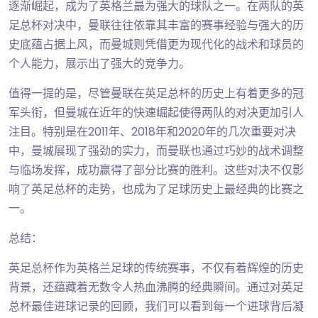
逐渐崛起，成为了英格兰最为强大的球队之一。在两队的英
足总杯对决中，曼联往往依靠其丰富的赛事经验与强大的历
史底蕴占据上风，而曼城则凭借更为现代化的战术和球员的
个人能力，展示出了强大的竞争力。
值得一提的是，尽管曼联在英足总杯的历史上有着更多的冠
军头衔，但曼城在近年的快速崛起使得两队的对决更加引人
注目。特别是在2011年、2018年和2020年的几次重要对决
中，曼城展现了强劲的实力，而曼联也通过巧妙的战术调整
与临场发挥，成功赢得了部分比赛的胜利。这些对决不仅影
响了英足总杯的走势，也成为了足球历史上最经典的比赛之
一。
总结：
英足总杯作为英格兰足球的传统赛事，不仅有着辉煌的历史
背景，还蕴藏着无数令人热血沸腾的经典瞬间。通过对英足
总杯最佳进球记录的回顾，我们可以看到每一个进球背后凝