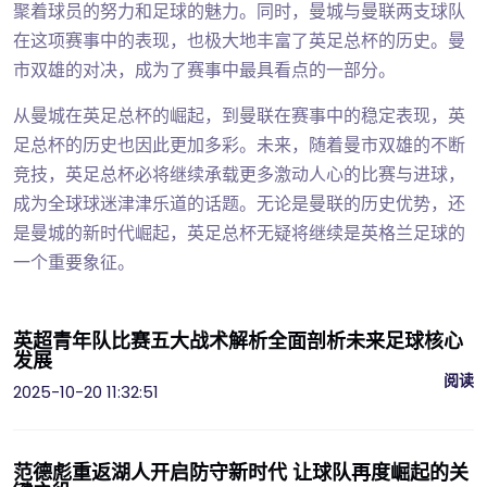
聚着球员的努力和足球的魅力。同时，曼城与曼联两支球队
在这项赛事中的表现，也极大地丰富了英足总杯的历史。曼
市双雄的对决，成为了赛事中最具看点的一部分。
从曼城在英足总杯的崛起，到曼联在赛事中的稳定表现，英
足总杯的历史也因此更加多彩。未来，随着曼市双雄的不断
竞技，英足总杯必将继续承载更多激动人心的比赛与进球，
成为全球球迷津津乐道的话题。无论是曼联的历史优势，还
是曼城的新时代崛起，英足总杯无疑将继续是英格兰足球的
一个重要象征。
英超青年队比赛五大战术解析全面剖析未来足球核心
发展
阅读
2025-10-20 11:32:51
范德彪重返湖人开启防守新时代 让球队再度崛起的关