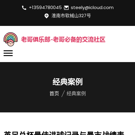
+13594780045
steely@icloud.com
淮南市软械山327号
经典案例
首页
经典案例