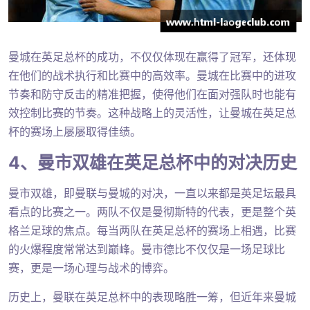
曼城在英足总杯的成功，不仅仅体现在赢得了冠军，还体现
在他们的战术执行和比赛中的高效率。曼城在比赛中的进攻
节奏和防守反击的精准把握，使得他们在面对强队时也能有
效控制比赛的节奏。这种战略上的灵活性，让曼城在英足总
杯的赛场上屡屡取得佳绩。
4、曼市双雄在英足总杯中的对决历史
曼市双雄，即曼联与曼城的对决，一直以来都是英足坛最具
看点的比赛之一。两队不仅是曼彻斯特的代表，更是整个英
格兰足球的焦点。每当两队在英足总杯的赛场上相遇，比赛
的火爆程度常常达到巅峰。曼市德比不仅仅是一场足球比
赛，更是一场心理与战术的博弈。
历史上，曼联在英足总杯中的表现略胜一筹，但近年来曼城