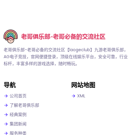
老哥俱乐部-老哥必备的交流社区【laogeclub】九游老哥俱乐部，
AG电子竞技，官网便捷登录，顶级在线娱乐平台，安全可靠，行业
标杆，丰富多样的游戏选择，随时畅玩。
导航
网站地图
公司首页
XML
了解老哥俱乐部
经典案例
集团新闻
服务种类