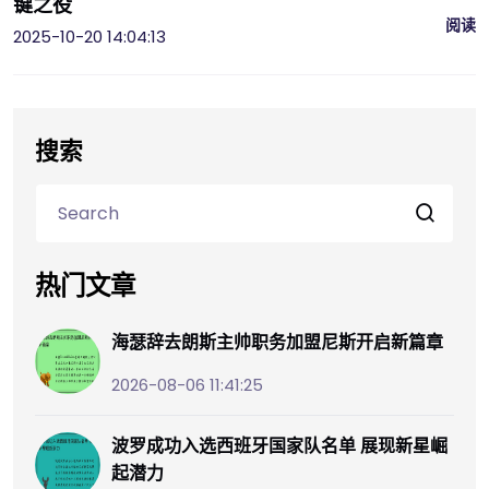
键之役
阅读
2025-10-20 14:04:13
搜索
热门文章
海瑟辞去朗斯主帅职务加盟尼斯开启新篇章
2026-08-06 11:41:25
波罗成功入选西班牙国家队名单 展现新星崛
起潜力