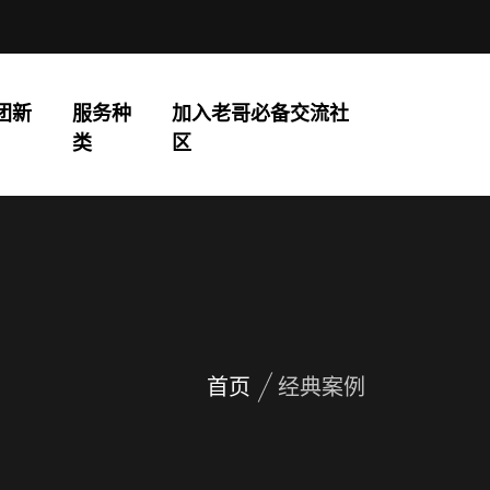
团新
服务种
加入老哥必备交流社
类
区
首页
经典案例