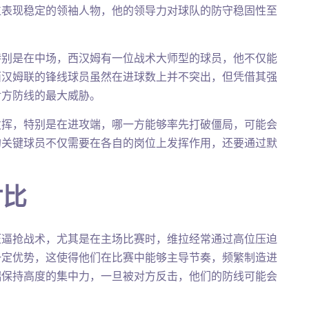
位表现稳定的领袖人物，他的领导力对球队的防守稳固性至
特别是在中场，西汉姆有一位战术大师型的球员，他不仅能
西汉姆联的锋线球员虽然在进球数上并不突出，但凭借其强
对方防线的最大威胁。
发挥，特别是在进攻端，哪一方能够率先打破僵局，可能会
的关键球员不仅需要在各自的岗位上发挥作用，还要通过默
对比
压逼抢战术，尤其是在主场比赛时，维拉经常通过高位压迫
一定优势，这使得他们在比赛中能够主导节奏，频繁制造进
端保持高度的集中力，一旦被对方反击，他们的防线可能会