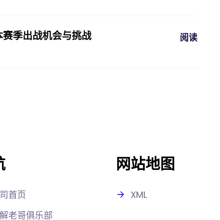
本赛季出战机会与挑战
阅读
航
网站地图
司首页
XML
解老哥俱乐部