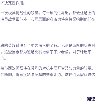
发挥决定性作用。
是一次极具挑战性的较量。每一球的进与退，都会让场上的
要注重战术细节外，心理层面的准备也将直接影响到他们在
姆联的英超对决有了更为深入的了解。无论是两队的状态对
锋，这些因素都为这场比赛增添了不少看点。对于球迷来
走向。
维拉与西汉姆联将在激烈的对抗中展开智慧与力量的较量。
稳住阵脚，将直接影响英超的赛季走势。球迷们无需错过这
阅读