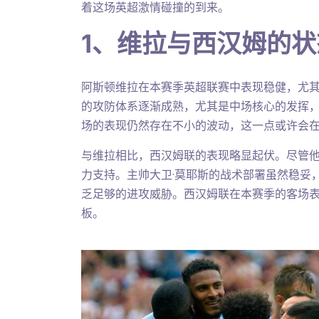
着这场英超激情碰撞的到来。
1、维拉与西汉姆的
阿斯顿维拉在本赛季英超联赛中表现稳健，尤
的攻防体系逐渐成熟，尤其是中场核心的发挥
场的表现仍然存在不小的波动，这一点或许会
与维拉相比，西汉姆联的表现略显起伏。尽管
力支持。主帅大卫·莫耶斯的战术部署虽然稳妥
乏足够的进攻威胁。西汉姆联在本赛季的客场
板。