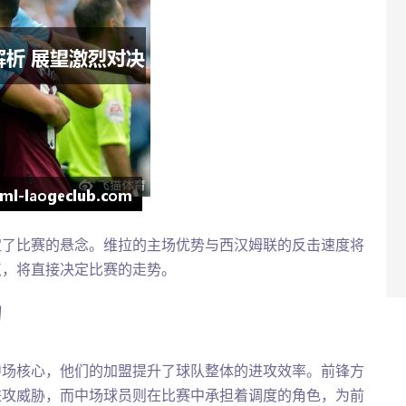
定了比赛的悬念。维拉的主场优势与西汉姆联的反击速度将
点，将直接决定比赛的走势。
力
中场核心，他们的加盟提升了球队整体的进攻效率。前锋方
进攻威胁，而中场球员则在比赛中承担着调度的角色，为前