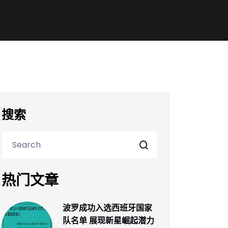
搜索
热门文章
波罗成功入选西班牙国家
队名单 展现新星崛起潜力