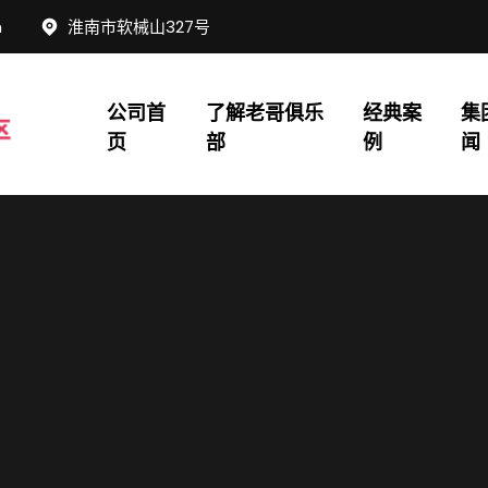
m
淮南市软械山327号
公司首
了解老哥俱乐
经典案
集
页
部
例
闻