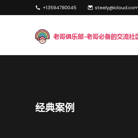
+13594780045
steely@icloud.co
经典案例