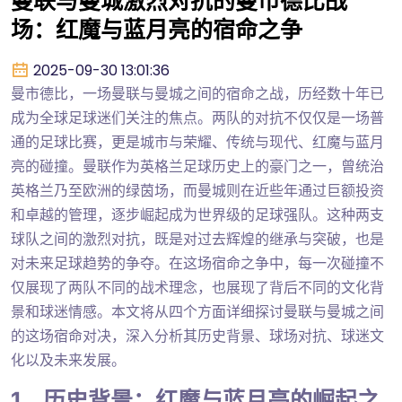
曼联与曼城激烈对抗的曼市德比战
场：红魔与蓝月亮的宿命之争
2025-09-30 13:01:36
曼市德比，一场曼联与曼城之间的宿命之战，历经数十年已
成为全球足球迷们关注的焦点。两队的对抗不仅仅是一场普
通的足球比赛，更是城市与荣耀、传统与现代、红魔与蓝月
亮的碰撞。曼联作为英格兰足球历史上的豪门之一，曾统治
英格兰乃至欧洲的绿茵场，而曼城则在近些年通过巨额投资
和卓越的管理，逐步崛起成为世界级的足球强队。这种两支
球队之间的激烈对抗，既是对过去辉煌的继承与突破，也是
对未来足球趋势的争夺。在这场宿命之争中，每一次碰撞不
仅展现了两队不同的战术理念，也展现了背后不同的文化背
景和球迷情感。本文将从四个方面详细探讨曼联与曼城之间
的这场宿命对决，深入分析其历史背景、球场对抗、球迷文
化以及未来发展。
1、历史背景：红魔与蓝月亮的崛起之