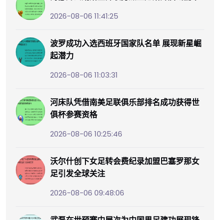
2026-08-06 11:41:25
波罗成功入选西班牙国家队名单 展现新星崛
起潜力
2026-08-06 11:03:31
河床队凭借南美足联俱乐部排名成功获得世
俱杯参赛资格
2026-08-06 10:25:46
沃尔什创下女足转会费纪录加盟巴塞罗那女
足引发全球关注
2026-08-06 09:48:06
武磊在世预赛中屡次为中国男足建功展现锋