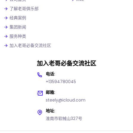
了解老哥俱乐部
经典案例
集团新闻
服务种类
加入老哥必备交流社区
加入老哥必备交流社区
电话:
+13594780045
邮箱:
steely@icloud.com
地址:
淮南市软械山327号