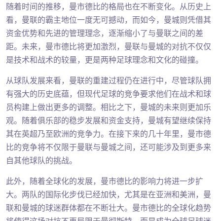
随着时间的推移，曼市德比的格局也在不断变化。从历史上
看，曼联的霸主地位一度无可撼动，而如今，曼城则凭借其
资金优势和先进的管理理念，逐渐缩小了与曼联之间的差
距。未来，曼市德比将更加激烈，曼联与曼城的对抗不仅仅
是技术和战术的较量，更是两种足球理念和文化的碰撞。
从球队发展来看，曼联的重建过程仍在进行中，尽管球队拥
有强大的历史底蕴，但现代足球的竞争要求他们在战术和球
员构建上做出更多的调整。相比之下，曼城的未来则更加乐
观。随着俱乐部的稳步发展和资金支持，曼城有望继续保持
其在英超乃至欧洲的竞争力。在接下来的几十年里，曼市德
比的竞争将不仅限于曼联与曼城之间，还可能涉及到更多来
自其他球队的挑战。
此外，随着全球化的发展，曼市德比的影响力将进一步扩
大。两队的国际化步伐已经加快，尤其是在亚洲和美洲，曼
联和曼城的球迷群体都在不断壮大。曼市德比的全球化趋势