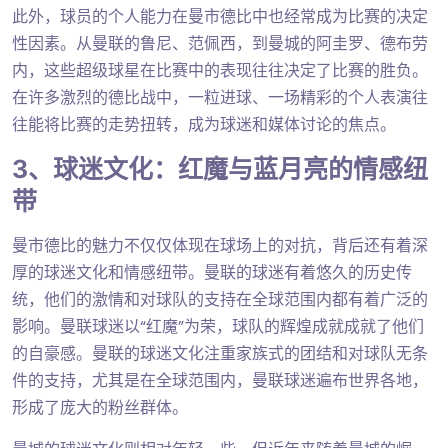
此外，球员的个人能力在曼市德比中也经常成为比赛的决定
性因素。从曼联的鲁尼、范佩西，到曼城的阿圭罗、德布劳
内，这些超级球星在比赛中的表现往往决定了比赛的胜负。
在许多激烈的德比战中，一粒进球、一场精彩的个人表演往
往能将比赛的走势扭转，成为球迷和媒体讨论的焦点。
3、球迷文化：红魔与蓝月亮的情感纽
带
曼市德比的魅力不仅仅体现在球场上的对抗，背后还有着深
厚的球迷文化和情感纽带。曼联的球迷有着悠久的历史传
统，他们的激情和对球队的支持在全球范围内都有着广泛的
影响。曼联球迷以“红魔”为荣，球队的辉煌成就成就了他们
的自豪感。曼联的球迷文化注重家族式的团结和对球队无条
件的支持，尤其是在全球范围内，曼联球迷遍布世界各地，
形成了庞大的粉丝群体。