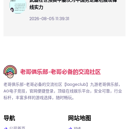
线实力
2026-08-05 11:39:31
老哥俱乐部-老哥必备的交流社区【laogeclub】九游老哥俱乐部，
AG电子竞技，官网便捷登录，顶级在线娱乐平台，安全可靠，行业
标杆，丰富多样的游戏选择，随时畅玩。
导航
网站地图
公司首页
XML