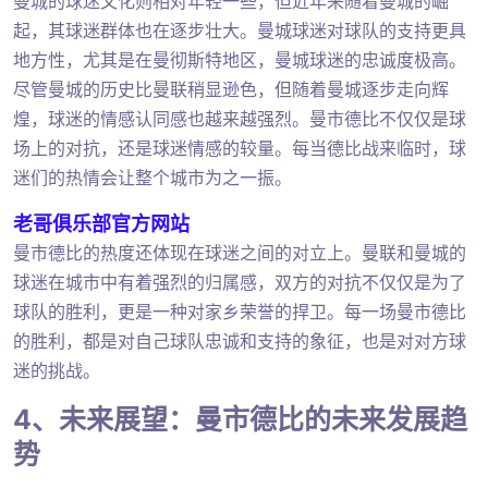
曼城的球迷文化则相对年轻一些，但近年来随着曼城的崛
起，其球迷群体也在逐步壮大。曼城球迷对球队的支持更具
地方性，尤其是在曼彻斯特地区，曼城球迷的忠诚度极高。
尽管曼城的历史比曼联稍显逊色，但随着曼城逐步走向辉
煌，球迷的情感认同感也越来越强烈。曼市德比不仅仅是球
场上的对抗，还是球迷情感的较量。每当德比战来临时，球
迷们的热情会让整个城市为之一振。
老哥俱乐部官方网站
曼市德比的热度还体现在球迷之间的对立上。曼联和曼城的
球迷在城市中有着强烈的归属感，双方的对抗不仅仅是为了
球队的胜利，更是一种对家乡荣誉的捍卫。每一场曼市德比
的胜利，都是对自己球队忠诚和支持的象征，也是对对方球
迷的挑战。
4、未来展望：曼市德比的未来发展趋
势