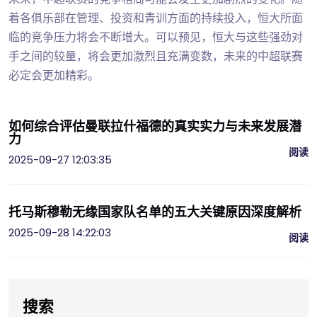
着各俱乐部在管理、投资和青训方面的持续投入，恒大所面
临的竞争压力将会不断增大。可以预见，恒大与这些强劲对
手之间的较量，将会更加激烈且充满变数，未来的中超联赛
必定会更加精彩。
如何综合评估曼联拉什福德的真实实力与未来发展潜
力
阅读
2025-09-27 12:03:35
托马斯穆勒无缘国家队名单的五大关键原因深度解析
2025-09-28 14:22:03
阅读
搜索