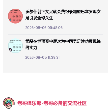
沃尔什创下女足转会费纪录加盟巴塞罗那女
足引发全球关注
2026-08-06 09:48:06
武磊在世预赛中屡次为中国男足建功展现锋
线实力
2026-08-05 11:39:31