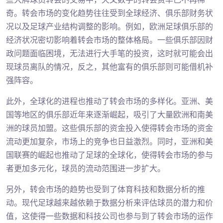
奇。转会市场的变化趋势往往受到全球经济、俱乐部财务状
况以及足球产业结构调整的影响。例如，欧洲足球俱乐部的
经济状况密切影响着转会市场的整体格局。一些俱乐部因财
政问题面临困境，无法进行大手笔的投资，这时就可能会出
现球员离队的情况，反之，其他富有的俱乐部则可能借机补
强阵容。
此外，全球化的进程也推动了转会市场的多样化。亚洲、美
国等地区的俱乐部近年来逐渐崛起，吸引了大量欧洲和南美
洲的球员加盟。这些俱乐部的资金投入使得转会市场的资金
流动更加复杂，市场上的竞争也日益激烈。同时，亚洲和美
国联赛的崛起也推动了足球的全球化，使得转会市场的参与
者更加多元化，球员的流动范围进一步扩大。
另外，转会市场的趋势也受到了体育科技和数据分析的推
动。现代足球越来越依赖于数据分析来评估球员的潜力和价
值，这使得一些数据和科技公司也参与到了转会市场的运作