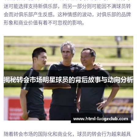
迷可能选择支持新俱乐部，而另一部分则可能因不满球员转
会而对俱乐部产生反感。这种情感的波动，对俱乐部的品牌
形象和商业价值有着不可忽视的影响。
随着转会市场的国际化和商业化，球员的转会行为越来越具