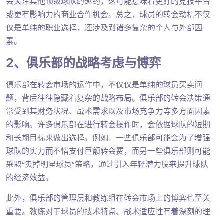
会关注其他顶级球队的邀约，这可能意味着更好的竞技平台
或更有影响力的商业合作机会。总之，球员的转会动机不仅
仅是单纯的职业选择，还涉及到诸多复杂的个人与外部因
素。
2、俱乐部的战略考虑与博弈
俱乐部在转会市场的运作中，不仅仅是单纯的球员买卖问
题，背后往往隐藏着复杂的战略布局。俱乐部的转会决策通
常受到其财务状况、战术需求以及市场竞争力等多方面因素
的影响。许多俱乐部在进行转会操作时，会依据球队的短期
和长期目标来做出选择。例如，一些俱乐部可能会为了增强
球队的实力而不惜支付巨额转会费，而另一些俱乐部则可能
采取“卖掉明星球员”策略，通过引入年轻潜力股来提升球队
的经济效益。
此外，俱乐部的管理层和教练组在转会市场上的博弈也至关
重要。教练对于球员的技术特点、战术适应性有着深刻的理