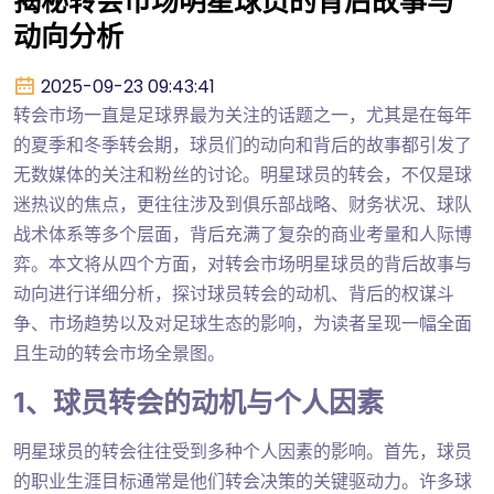
揭秘转会市场明星球员的背后故事与
动向分析
2025-09-23 09:43:41
转会市场一直是足球界最为关注的话题之一，尤其是在每年
的夏季和冬季转会期，球员们的动向和背后的故事都引发了
无数媒体的关注和粉丝的讨论。明星球员的转会，不仅是球
迷热议的焦点，更往往涉及到俱乐部战略、财务状况、球队
战术体系等多个层面，背后充满了复杂的商业考量和人际博
弈。本文将从四个方面，对转会市场明星球员的背后故事与
动向进行详细分析，探讨球员转会的动机、背后的权谋斗
争、市场趋势以及对足球生态的影响，为读者呈现一幅全面
且生动的转会市场全景图。
1、球员转会的动机与个人因素
明星球员的转会往往受到多种个人因素的影响。首先，球员
的职业生涯目标通常是他们转会决策的关键驱动力。许多球