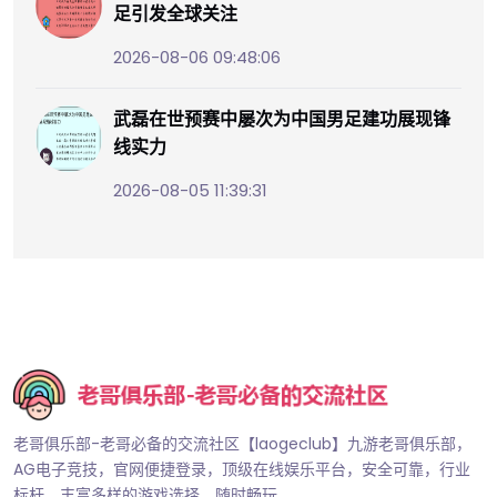
足引发全球关注
2026-08-06 09:48:06
武磊在世预赛中屡次为中国男足建功展现锋
线实力
2026-08-05 11:39:31
老哥俱乐部-老哥必备的交流社区【laogeclub】九游老哥俱乐部，
AG电子竞技，官网便捷登录，顶级在线娱乐平台，安全可靠，行业
标杆，丰富多样的游戏选择，随时畅玩。