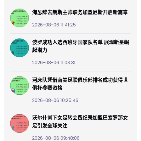
海瑟辞去朗斯主帅职务加盟尼斯开启新篇章
2026-08-06 11:41:25
波罗成功入选西班牙国家队名单 展现新星崛
起潜力
2026-08-06 11:03:31
河床队凭借南美足联俱乐部排名成功获得世
俱杯参赛资格
2026-08-06 10:25:46
沃尔什创下女足转会费纪录加盟巴塞罗那女
足引发全球关注
2026-08-06 09:48:06