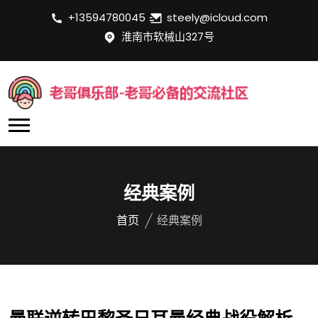
+13594780045
steely@icloud.com
淮南市软械山327号
经典案例
首页
经典案例