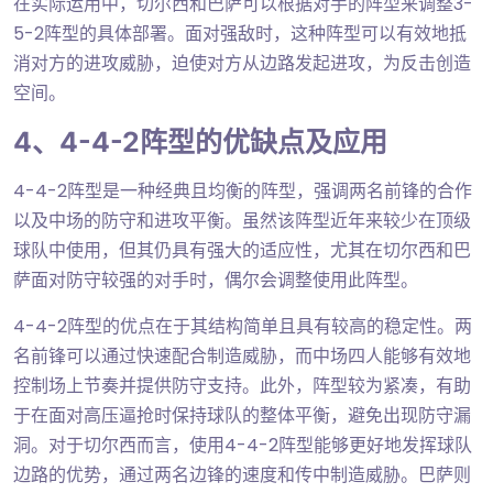
在实际运用中，切尔西和巴萨可以根据对手的阵型来调整3-
5-2阵型的具体部署。面对强敌时，这种阵型可以有效地抵
消对方的进攻威胁，迫使对方从边路发起进攻，为反击创造
空间。
4、4-4-2阵型的优缺点及应用
4-4-2阵型是一种经典且均衡的阵型，强调两名前锋的合作
以及中场的防守和进攻平衡。虽然该阵型近年来较少在顶级
球队中使用，但其仍具有强大的适应性，尤其在切尔西和巴
萨面对防守较强的对手时，偶尔会调整使用此阵型。
4-4-2阵型的优点在于其结构简单且具有较高的稳定性。两
名前锋可以通过快速配合制造威胁，而中场四人能够有效地
控制场上节奏并提供防守支持。此外，阵型较为紧凑，有助
于在面对高压逼抢时保持球队的整体平衡，避免出现防守漏
洞。对于切尔西而言，使用4-4-2阵型能够更好地发挥球队
边路的优势，通过两名边锋的速度和传中制造威胁。巴萨则