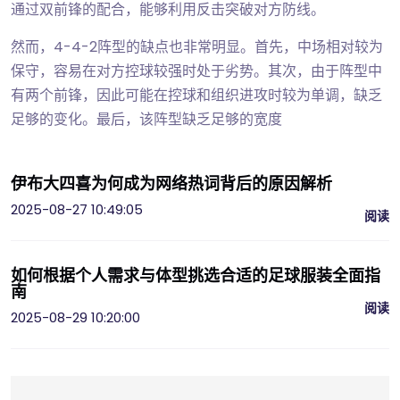
通过双前锋的配合，能够利用反击突破对方防线。
然而，4-4-2阵型的缺点也非常明显。首先，中场相对较为
保守，容易在对方控球较强时处于劣势。其次，由于阵型中
有两个前锋，因此可能在控球和组织进攻时较为单调，缺乏
足够的变化。最后，该阵型缺乏足够的宽度
伊布大四喜为何成为网络热词背后的原因解析
2025-08-27 10:49:05
阅读
如何根据个人需求与体型挑选合适的足球服装全面指
南
阅读
2025-08-29 10:20:00