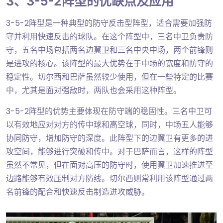
3、3-5-2阵型的优缺点及应用
3-5-2阵型是一种典型的防守反击型阵型，适合需要加强防
守并利用快速反击的球队。在这个阵型中，三名中卫负责防
守，五名中场包括两名边翼卫和三名中央中场，两个前锋则
是进攻的核心。该阵型的最大优势在于中场的宽度和防守的
稳定性。切尔西和巴萨虽然较少使用，但在一些特定的比赛
中，尤其是面对强敌时，两队也会采用这种阵型。
3-5-2阵型的优势主要体现在防守端的稳固性。三名中卫可
以有效地应对对方的传中球和高空球，同时，中场五人能够
协同防守，增加防守的深度。此阵型下的边翼卫有更多的进
攻空间，能够进行突破和传中。对于巴萨而言，这样的阵型
虽然不常见，但在面对高压的防守时，使用翼卫加速推进至
边路能够有效压制对方防线。切尔西则常利用该阵型通过两
名前锋的配合和快速反击制造进攻威胁。