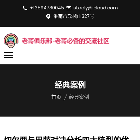
+13594780045
steely@icloud.com
淮南市软械山327号
经典案例
首页
经典案例