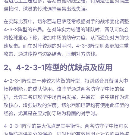
若边后卫上压过多，容易暴露防线空档，特别是在面对高压
逼抢时，球员的传球选择容易出现失误。
在实际比赛中，切尔西与巴萨经常根据对手的战术变化调整
4-3-3阵型的布局。在对阵实力较强的球队时，两队可能会
将控球重心下移，增加中场的防守力度，从而避免对方的快
速反击。而在对阵较弱的对手时，4-3-3阵型则会更加注重
攻击，通过传控与边路结合，压制对方防线。
2、4-2-3-1阵型的优缺点及应用
4-2-3-1阵型是一种较为均衡的阵型，特别适合具备强大中
场控制能力的球队使用。该阵型通过两名防守型中场的保
护，允许三名进攻型中场自由发挥，并通过一名中锋作为进
攻核心，增强进攻的深度。切尔西和巴萨均有使用此阵型的
经验，尤其是在应对防守较为稳固的对手时。
4-2-3-1阵型的最大优点是其平衡性。两名防守型中场可以
为后防提供充分的保护，同时也能有效地阻止对方的中场控