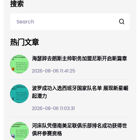
搜索
热门文章
海瑟辞去朗斯主帅职务加盟尼斯开启新篇章
2026-08-06 11:41:25
波罗成功入选西班牙国家队名单 展现新星崛
起潜力
2026-08-06 11:03:31
河床队凭借南美足联俱乐部排名成功获得世
俱杯参赛资格