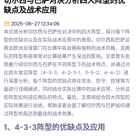
切尔西与巴萨对决分析四大阵型的优
缺点及战术应用
2025-08-27 12:34:06
本文将分析切尔西与巴萨在对决中的四大阵型，探讨每个阵
型的优缺点以及在实际战术应用中的表现。切尔西和巴萨这
两支欧洲足球豪门在比赛中各自拥有独特的战术风格，且两
队的阵型布局常常对比赛结果产生深远的影响。文章首先会
简要介绍切尔西与巴萨在不同阵型下的战术特点，并通过对
比四大常见阵型（4-3-3、4-2-3-1、3-5-2、4-4-2）进
行深度分析。每个阵型的优缺点将在攻击、防守、控球等方
面进行详细阐述，同时结合实际比赛中的战术应用，分析这
些阵型如何适应两队的特点。最后，文章将结合四大阵型的
实际效果进行总结，帮助读者全面了解切尔西与巴萨如何通
过阵型布局达到最佳的战术效果。
1、4-3-3阵型的优缺点及应用