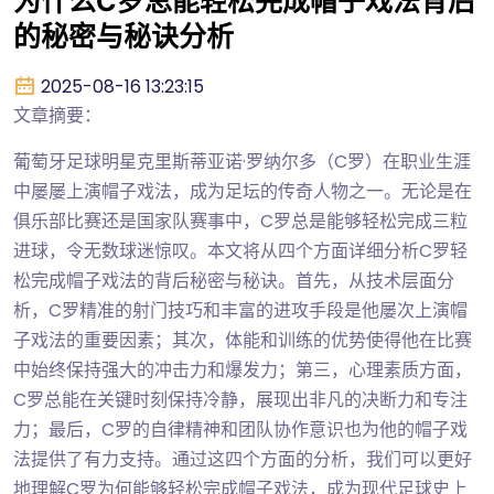
为什么C罗总能轻松完成帽子戏法背后
的秘密与秘诀分析
2025-08-16 13:23:15
文章摘要：
葡萄牙足球明星克里斯蒂亚诺·罗纳尔多（C罗）在职业生涯
中屡屡上演帽子戏法，成为足坛的传奇人物之一。无论是在
俱乐部比赛还是国家队赛事中，C罗总是能够轻松完成三粒
进球，令无数球迷惊叹。本文将从四个方面详细分析C罗轻
松完成帽子戏法的背后秘密与秘诀。首先，从技术层面分
析，C罗精准的射门技巧和丰富的进攻手段是他屡次上演帽
子戏法的重要因素；其次，体能和训练的优势使得他在比赛
中始终保持强大的冲击力和爆发力；第三，心理素质方面，
C罗总能在关键时刻保持冷静，展现出非凡的决断力和专注
力；最后，C罗的自律精神和团队协作意识也为他的帽子戏
法提供了有力支持。通过这四个方面的分析，我们可以更好
地理解C罗为何能够轻松完成帽子戏法，成为现代足球史上