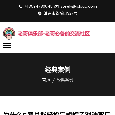
+13594780045
steely@icloud.com
淮南市软械山327号
经典案例
首页
经典案例