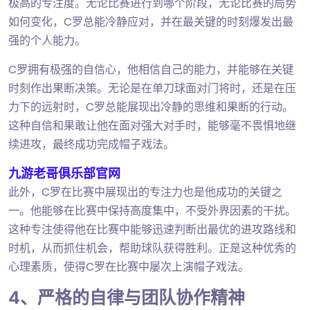
极高的专注度。无论比赛进行到哪个阶段，无论比赛的局势
如何变化，C罗总能冷静应对，并在最关键的时刻爆发出最
强的个人能力。
C罗拥有极强的自信心，他相信自己的能力，并能够在关键
时刻作出果断决策。无论是在单刀球面对门将时，还是在压
力下的远射时，C罗总能展现出冷静的思维和果断的行动。
这种自信和果敢让他在面对强大对手时，能够毫不畏惧地继
续进攻，最终成功完成帽子戏法。
九游老哥俱乐部官网
此外，C罗在比赛中展现出的专注力也是他成功的关键之
一。他能够在比赛中保持高度集中，不受外界因素的干扰。
这种专注使得他在比赛中能够迅速判断出最优的进攻路线和
时机，从而抓住机会，帮助球队获得胜利。正是这种优秀的
心理素质，使得C罗在比赛中屡次上演帽子戏法。
4、严格的自律与团队协作精神