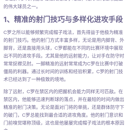
的伟大球员之一。
1、精准的射门技巧与多样化进攻手段
C罗之所以能够频繁完成帽子戏法，首先得益于他极为精准
的射门技巧。他的射门方式丰富多样，无论是用内脚背、外
脚背，还是直接用头球，C罗都能在不同的比赛环境中展现
出不同的进攻手段。尤其是他的远射能力，让对手在防守时
常常捉襟见肘。一脚精准的远射常常成为C罗在比赛中打破
僵局的利器。通过长时间的训练和经验积累，C罗的射门技
术已经达到了一种极致的境地。
除了远射，C罗在禁区内的把握机会能力同样无可匹敌。在
禁区内，他能够迅速判断球的落点，并在最短的时间内做出
精准的射门决策。无论是面对门将的单挑，还是群体防守下
的破门，C罗总能找到最合适的进攻角度。他的射门意识和
门前嗅觉堪称顶级，这也是他屡屡完成帽子戏法的根本原因