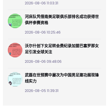
2026-08-06 11:03:31
河床队凭借南美足联俱乐部排名成功获得世
俱杯参赛资格
2026-08-06 10:25:46
沃尔什创下女足转会费纪录加盟巴塞罗那女
足引发全球关注
2026-08-06 09:48:06
武磊在世预赛中屡次为中国男足建功展现锋
线实力
2026-08-05 11:39:31