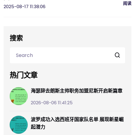
阅读
2025-08-17 11:38:06
搜索
热门文章
海瑟辞去朗斯主帅职务加盟尼斯开启新篇章
2026-08-06 11:41:25
波罗成功入选西班牙国家队名单 展现新星崛
起潜力