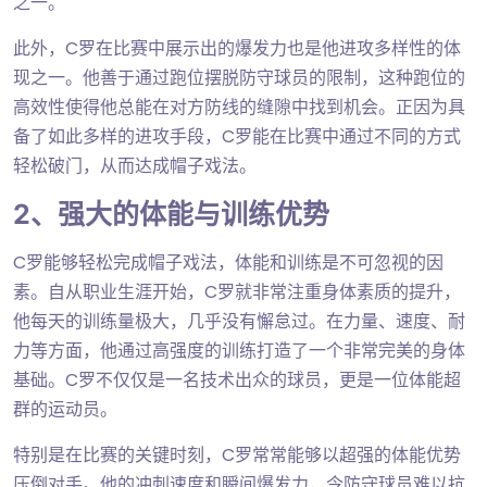
之一。
此外，C罗在比赛中展示出的爆发力也是他进攻多样性的体
现之一。他善于通过跑位摆脱防守球员的限制，这种跑位的
高效性使得他总能在对方防线的缝隙中找到机会。正因为具
备了如此多样的进攻手段，C罗能在比赛中通过不同的方式
轻松破门，从而达成帽子戏法。
2、强大的体能与训练优势
C罗能够轻松完成帽子戏法，体能和训练是不可忽视的因
素。自从职业生涯开始，C罗就非常注重身体素质的提升，
他每天的训练量极大，几乎没有懈怠过。在力量、速度、耐
力等方面，他通过高强度的训练打造了一个非常完美的身体
基础。C罗不仅仅是一名技术出众的球员，更是一位体能超
群的运动员。
特别是在比赛的关键时刻，C罗常常能够以超强的体能优势
压倒对手。他的冲刺速度和瞬间爆发力，令防守球员难以抗