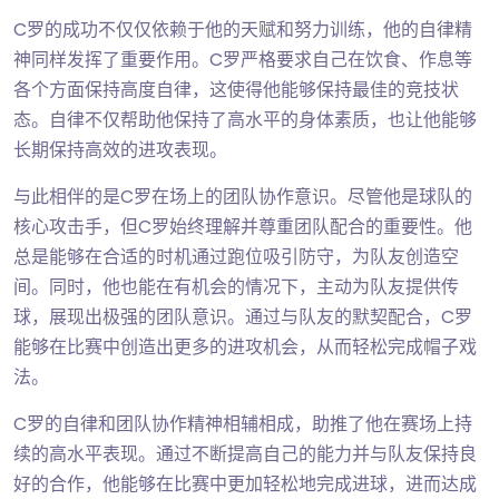
C罗的成功不仅仅依赖于他的天赋和努力训练，他的自律精
神同样发挥了重要作用。C罗严格要求自己在饮食、作息等
各个方面保持高度自律，这使得他能够保持最佳的竞技状
态。自律不仅帮助他保持了高水平的身体素质，也让他能够
长期保持高效的进攻表现。
与此相伴的是C罗在场上的团队协作意识。尽管他是球队的
核心攻击手，但C罗始终理解并尊重团队配合的重要性。他
总是能够在合适的时机通过跑位吸引防守，为队友创造空
间。同时，他也能在有机会的情况下，主动为队友提供传
球，展现出极强的团队意识。通过与队友的默契配合，C罗
能够在比赛中创造出更多的进攻机会，从而轻松完成帽子戏
法。
C罗的自律和团队协作精神相辅相成，助推了他在赛场上持
续的高水平表现。通过不断提高自己的能力并与队友保持良
好的合作，他能够在比赛中更加轻松地完成进球，进而达成