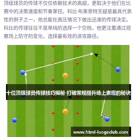
顶级球员的传球不仅仅依赖技术的高超，更取决于他们在比
赛中的决策速度和节奏掌控。科比·布莱恩特无疑是最具代表
性的例子之一，他总能在高压情况下做出迅速的传球决定。
科比的传球往往不是单纯的选择一个空档，他更注重通过观
察场上防守的变化，选择最有效的进攻路径。