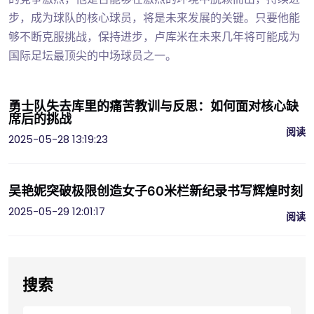
步，成为球队的核心球员，将是未来发展的关键。只要他能
够不断克服挑战，保持进步，卢库米在未来几年将可能成为
国际足坛最顶尖的中场球员之一。
勇士队失去库里的痛苦教训与反思：如何面对核心缺
席后的挑战
阅读
2025-05-28 13:19:23
吴艳妮突破极限创造女子60米栏新纪录书写辉煌时刻
2025-05-29 12:01:17
阅读
搜索