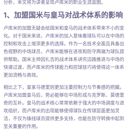
分析，本文将为读者呈现卢库米的职业生涯蓝图。
1、加盟国米与皇马对战术体系的影响
卢库米的加盟无疑会给国米和皇马的战术体系带来不小的变
化。对于国米来说，卢库米的加入意味着球队可以在中场的
控制和攻击上增添更多的选择。作为一名技术全面且具备出
色视野的中场球员，卢库米能够在进攻和防守两端为球队提
供帮助。国米主帅因扎吉的战术体系讲究边路推进与中场的
快速过渡，而卢库米的传球能力和控球技巧将使得这一体系
更加流畅与高效。
相比之下，皇家马德里则更加注重控制力与节奏感的把握。
卢库米加盟皇马后，势必能够在中场形成与克罗斯、莫德里
奇的互补。皇马的战术核心常常依赖于强大的中场调度与进
攻组织，而卢库米的出现能够使得球队在传球层面更加灵
活，不仅为锋线球员提供更多支持，也能在防守转换中起到
至关重要的作用。