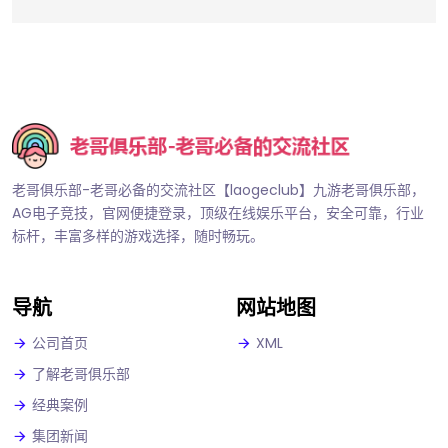
老哥俱乐部-老哥必备的交流社区【laogeclub】九游老哥俱乐部，
AG电子竞技，官网便捷登录，顶级在线娱乐平台，安全可靠，行业
标杆，丰富多样的游戏选择，随时畅玩。
导航
网站地图
公司首页
XML
了解老哥俱乐部
经典案例
集团新闻