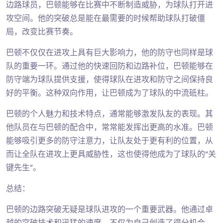
边路球员，巴顿能够在比赛中不断制造威胁，为球队打开进
攻空间。他的突破总是能在最需要的时候帮助球队打破僵
局，改变比赛节奏。
巴顿不仅仅在进攻上具有巨大影响力，他的防守也同样是球
队的重要一环。通过他的快速回防和边路补位，巴顿能够在
防守端为球队提供支援，使得球队在进攻和防守之间保持良
好的平衡。这种双向作用，让巴顿成为了球队的中流砥柱。
巴顿的个人魅力和技术特点，通常能够激发队友的表现。其
他队员在与巴顿的配合中，常常能发挥出更高的水准。巴顿
能够吸引更多的防守注意力，让队友处于更有利的位置，从
而让全队在进攻上更具威胁性，这也使得他成为了球队的“关
键先生”。
总结：
巴顿的边路突破无疑是球队进攻的一个重要武器。他通过卓
越的突破技术和迅猛的速度，不仅为自己创造了得分机会，