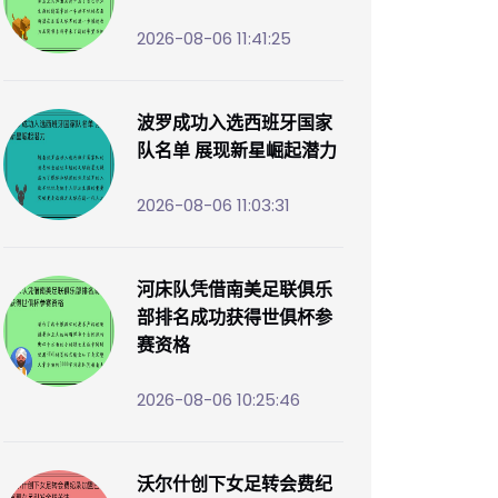
2026-08-06 11:41:25
波罗成功入选西班牙国家
队名单 展现新星崛起潜力
2026-08-06 11:03:31
河床队凭借南美足联俱乐
部排名成功获得世俱杯参
赛资格
2026-08-06 10:25:46
沃尔什创下女足转会费纪