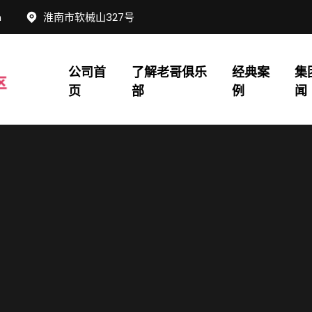
m
淮南市软械山327号
公司首
了解老哥俱乐
经典案
集
页
部
例
闻