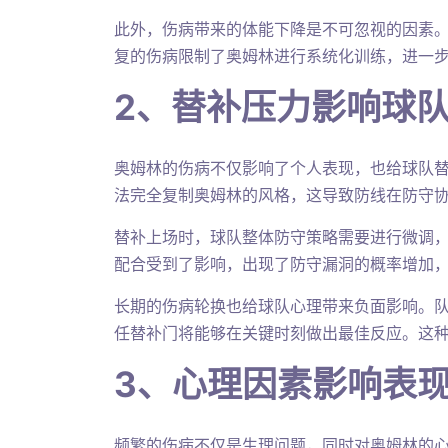
此外，伤病带来的体能下降是不可忽视的因素
复的伤病限制了奥姆林进行系统化训练，进一
2、替补压力影响球
奥姆林的伤病不仅影响了个人表现，也给球队
法完全复制奥姆林的风格，这导致防线在防守
替补上场时，球队整体防守策略需要进行微调
配合受到了影响，出现了防守漏洞的概率增加
长期的伤病轮换也给球队心理带来负面影响。
任替补门将能够在关键时刻做出最佳反应。这
3、心理因素影响表
频繁的伤病不仅是生理问题，同时对奥姆林的