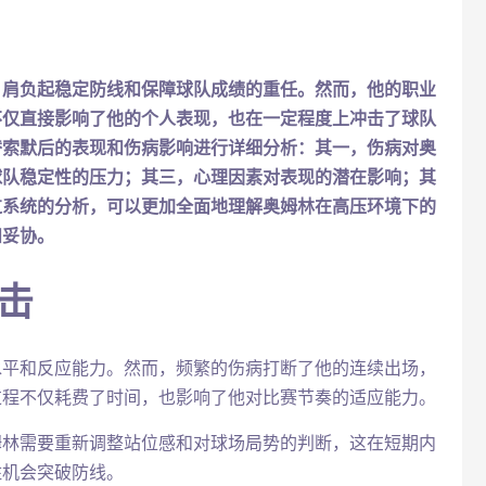
，肩负起稳定防线和保障球队成绩的重任。然而，他的职业
不仅直接影响了他的个人表现，也在一定程度上冲击了球队
替索默后的表现和伤病影响进行详细分析：其一，伤病对奥
球队稳定性的压力；其三，心理因素对表现的潜在影响；其
过系统的分析，可以更加全面地理解奥姆林在高压环境下的
和妥协。
击
水平和反应能力。然而，频繁的伤病打断了他的连续出场，
过程不仅耗费了时间，也影响了他对比赛节奏的适应能力。
姆林需要重新调整站位感和对球场局势的判断，这在短期内
住机会突破防线。