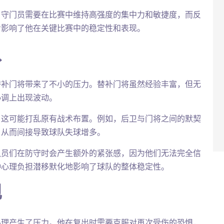
。守门员需要在比赛中维持高强度的集中力和敏捷度，而反
步影响了他在关键比赛中的稳定性和表现。
队
替补门将带来了不小的压力。替补门将虽然经验丰富，但无
协调上出现波动。
，这可能打乱原有战术布置。例如，后卫与门将之间的默契
，从而间接导致球队失球增多。
队员们在防守时会产生额外的紧张感，因为他们无法完全信
种心理负担潜移默化地影响了球队的整体稳定性。
现
心理产生了压力。他在复出时需要克服对再次受伤的恐惧，