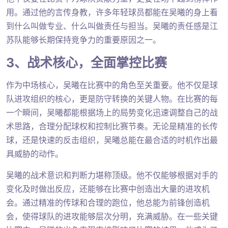
用。通过他的言传身教，许多年轻球员都能在吴曦的身上看
到什么叫做专业、什么叫做责任与担当。吴曦的责任感是江
苏队能够长期保持竞争力的重要原因之一。
3、战术核心，全面掌控比赛
作为中场核心，吴曦在比赛中的角色至关重要。他不仅是球
队进攻组织的核心，更是防守转换的关键人物。在比赛的每
一个瞬间，吴曦都能根据场上的局势变化迅速调整自己的战
术思路，合理分配球权和控制比赛节奏。无论是精准的长传
球，还是快速的反击组织，吴曦总能在最合适的时机作出最
具威胁的动作。
吴曦的战术意识和判断力堪称顶级。他不仅能够根据对手的
变化及时做出反应，还能够在比赛中创造出大量的进攻机
会。通过精准的传球和合理的跑位，他总能为前锋创造机
会，使得球队的进攻能够层次分明，充满威胁。在一些关键