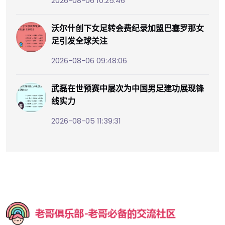
2026-08-06 10:25:46
沃尔什创下女足转会费纪录加盟巴塞罗那女
足引发全球关注
2026-08-06 09:48:06
武磊在世预赛中屡次为中国男足建功展现锋
线实力
2026-08-05 11:39:31