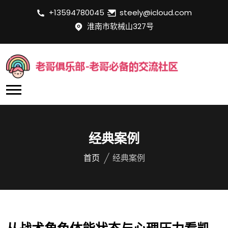
+13594780045
steely@icloud.com
淮南市软械山327号
经典案例
首页
经典案例