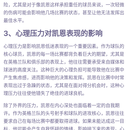
险，尤其是对于像凯恩这样承担重任的球员来说，一次轻微
的伤病可能会影响他几场比赛的状态，甚至让他无法发挥出
最佳水平。
3、心理压力对凯恩表现的影响
心理压力是影响凯恩低迷表现的一个重要因素。作为球队的
核心球员，凯恩的每一场比赛都背负着巨大的期望，尤其是
在英格兰队和俱乐部的表现上，他往往需要承受来自媒体和
球迷的高度关注。这种巨大的心理负担可能导致他在比赛中
产生焦虑感，进而影响他的决策和发挥。凯恩在比赛中时常
表现出过于急躁的状态，尤其是在面对得分机会时，这种心
理压力往往使他错失了绝佳的进球良机。
除了外界的压力，凯恩在内心深处也面临着一定的自我期
许。作为英格兰队的头号射手和球队的进攻核心，凯恩往往
要求自己在每场比赛中都要取得进球。如果未能达成这一目
标，他可能会产生自我怀疑的情绪，影响接下来的表现。心