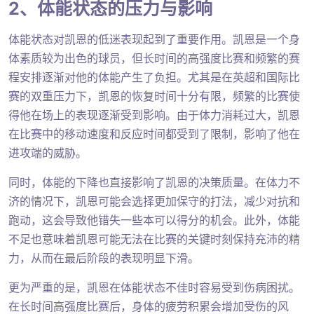
2、体能状态的压力与影响
体能状态对凯恩的低迷表现起到了重要作用。凯恩是一个身
体素质较为出色的球员，但长时间的高强度比赛和频繁的赛
程安排逐渐对他的体能产生了负担。尤其是在英超和国际比
赛的双重压力下，凯恩的恢复时间十分有限，频繁的比赛使
得他在场上的表现逐渐受到影响。由于体力消耗过大，凯恩
在比赛中的移动速度和反应时间都受到了限制，影响了他在
进攻端的威胁。
同时，体能的下降也直接影响了凯恩的决策质量。在体力不
济的情况下，凯恩可能会选择更加保守的打法，减少对抗和
跑动，这会导致他错失一些本可以得分的机会。此外，体能
不足也意味着凯恩可能无法在比赛的关键时刻保持充沛的精
力，从而在最后阶段的表现明显下滑。
更为严重的是，凯恩在体能状态不佳时容易受到伤病困扰。
在长时间高强度比赛后，身体的疲劳积累会增加受伤的风