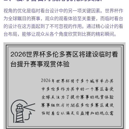
视角的优化是临时看台设计中的另一项关键因素。世界杯作
为全球瞩目的赛事，观众的观看体验至关重要，而临时看台
的设计在这方面起到了不可忽视的作用。通过精心设计的看
台布局，能够让观众从各个角度欣赏到比赛的精彩瞬间。