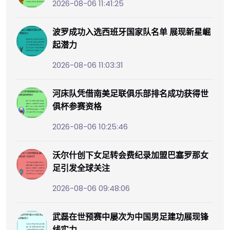
2026-08-06 11:41:25
波罗成功入选西班牙国家队名单 展现新星崛
起潜力
2026-08-06 11:03:31
河床队凭借南美足联俱乐部排名成功获得世
俱杯参赛资格
2026-08-06 10:25:46
沃尔什创下女足转会费纪录加盟巴塞罗那女
足引发全球关注
2026-08-06 09:48:06
武磊在世预赛中屡次为中国男足建功展现锋
线实力