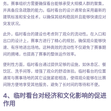
务。赛事组织方需要确保看台能够承受大规模人群的聚集，
并具备应急疏散的能力。临时看台的设计通常会采用最新的
建筑标准和安全技术，以确保其结构稳固并且能够快速应对
突发状况。
此外，临时看台的建设也考虑到了观众的流动性。在入口和
出口的设计上，赛事方进行了精心的规划，确保观众能够快
速、有序地进出场地。这种高效的流动性不仅避免了赛事期
间的拥堵，也提高了赛事的整体运作效率。
便利性方面，临时看台通过提供足够的设施，如休息区、餐
饮区、洗手间等，增强了观众的舒适体验。临时看台的位置
通常与赛事场地的其它设施紧密相连，使得观众能够在比赛
间隙方便地享受其他服务，避免了长时间的等待和不便。
4、临时看台对经济和文化影响的促进
作用