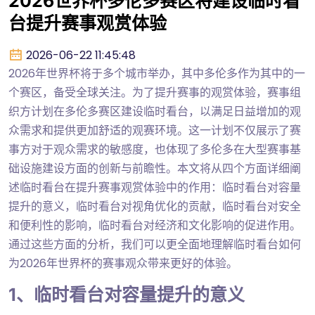
2026世界杯多伦多赛区将建设临时看
台提升赛事观赏体验
2026-06-22 11:45:48
2026年世界杯将于多个城市举办，其中多伦多作为其中的一
个赛区，备受全球关注。为了提升赛事的观赏体验，赛事组
织方计划在多伦多赛区建设临时看台，以满足日益增加的观
众需求和提供更加舒适的观赛环境。这一计划不仅展示了赛
事方对于观众需求的敏感度，也体现了多伦多在大型赛事基
础设施建设方面的创新与前瞻性。本文将从四个方面详细阐
述临时看台在提升赛事观赏体验中的作用：临时看台对容量
提升的意义，临时看台对视角优化的贡献，临时看台对安全
和便利性的影响，临时看台对经济和文化影响的促进作用。
通过这些方面的分析，我们可以更全面地理解临时看台如何
为2026年世界杯的赛事观众带来更好的体验。
1、临时看台对容量提升的意义