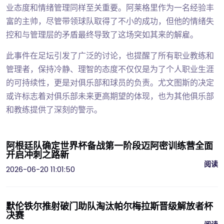
业态度和情绪管理同样至关重要。阿莱格里作为一名经验丰
富的主帅，尽管带领球队取得了不小的成功，但他的情绪失
控和与管理层的矛盾最终导致了这场突如其来的解雇。
此事件在足坛引发了广泛的讨论，也提醒了所有职业教练和
管理者，保持冷静、理智的态度不仅仅是为了个人职业生涯
的可持续性，更是对俱乐部和球员的负责。尤文图斯的决定
或许标志着对俱乐部未来更高期望的体现，也为其他俱乐部
和教练提供了深刻的警示。
阿根廷队确定世界杯备战第一阶段迈阿密训练营全面
开启冲刺之路新
阅读
2026-06-20 11:01:50
默伦铁尔推射破门助队淘汰帕尔梅拉斯晋级解放者杯
决赛