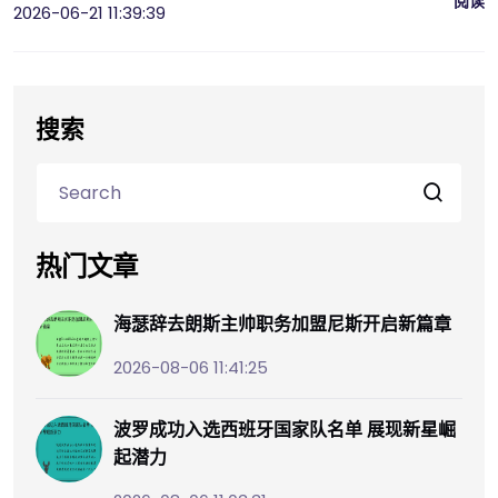
阅读
2026-06-21 11:39:39
搜索
热门文章
海瑟辞去朗斯主帅职务加盟尼斯开启新篇章
2026-08-06 11:41:25
波罗成功入选西班牙国家队名单 展现新星崛
起潜力