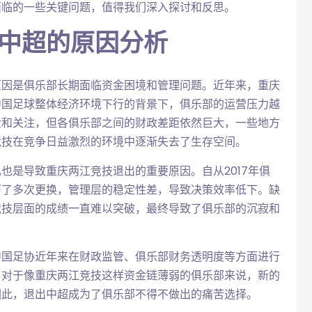
面临的一些关键问题，值得我们深入探讨和反思。
出中超的原因分析
原因是俱乐部长期面临资金困境和管理问题。近年来，重庆
中国足球整体经济环境下行的背景下，俱乐部的运营压力越
金和关注，但各俱乐部之间的财政差距依然巨大，一些地方
竞技在竞争日益激烈的环境中逐渐失去了生存空间。
也是导致重庆两江竞技退出的重要原因。自从2017年俱
历了多次更换，管理层的稳定性差，导致决策效率低下。缺
竞技层面的成绩一直难以突破，最终导致了俱乐部的沉寂和
中国足协近年来在财政监管、俱乐部财务透明度等方面进行
。对于像重庆两江竞技这样资金链薄弱的俱乐部来说，新的
因此，退出中超成为了俱乐部不得不做出的痛苦选择。