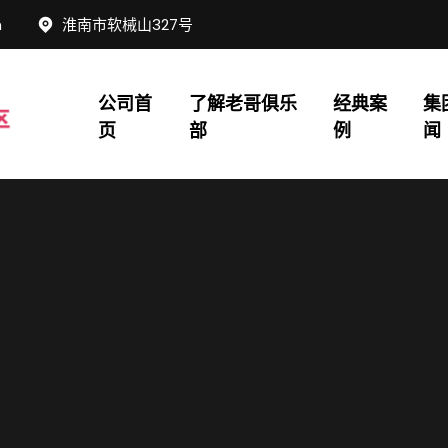
m
淮南市软械山327号
公司首
了解老哥俱乐
经典案
集
页
部
例
闻