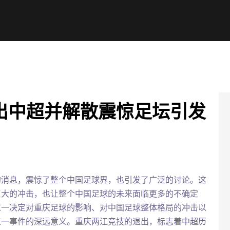
出中超并解散震惊足坛引发
的消息，震惊了整个中国足球界，也引发了广泛的讨论。这
巨大的冲击，也让整个中国足球的未来面临更多的不确定
这一决定对重庆足球的影响、对中国足球整体格局的冲击以
这一事件的深远意义。重庆两江竞技的退出，标志着中超历