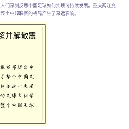
让人们深刻反思中国足球如何实现可持续发展。重庆两江竞
对整个中超联赛的格局产生了深远影响。