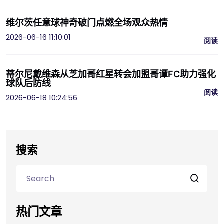
维尔茨任意球神奇破门点燃全场观众热情
2026-06-16 11:10:01
阅读
蒂尔尼戴维森从芝加哥红星转会加盟哥谭FC助力强化
球队后防线
阅读
2026-06-18 10:24:56
搜索
热门文章