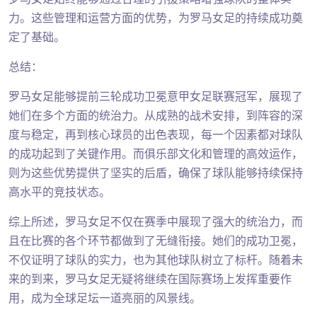
力。这些管理和运营方面的优势，为罗马女足的持续成功奠
定了基础。
总结：
罗马女足能够提前三轮成功卫冕意甲女足联赛冠军，展现了
她们在多个方面的统治力。从成熟的战术安排，到阵容的深
度与稳定，再到核心球员的出色表现，每一个因素都对球队
的成功起到了关键作用。而俱乐部文化和管理的高效运作，
则为这些优势提供了坚实的后盾，确保了球队能够持续保持
高水平的竞技状态。
综上所述，罗马女足不仅在赛季中展现了强大的统治力，而
且在比赛的各个环节都做到了无缝衔接。她们的成功卫冕，
不仅证明了球队的实力，也为其他球队树立了标杆。随着未
来的到来，罗马女足无疑将继续在国际赛场上发挥重要作
用，成为全球足坛一道亮丽的风景线。