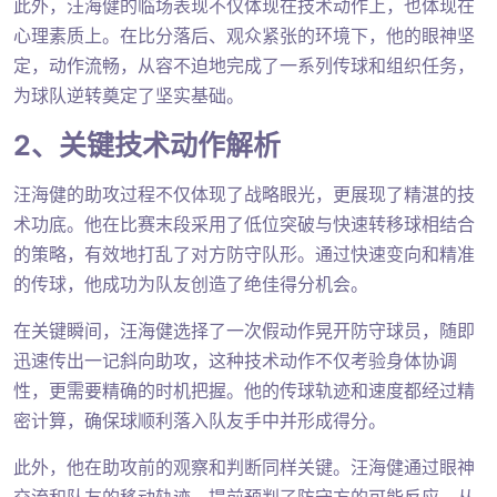
此外，汪海健的临场表现不仅体现在技术动作上，也体现在
心理素质上。在比分落后、观众紧张的环境下，他的眼神坚
定，动作流畅，从容不迫地完成了一系列传球和组织任务，
为球队逆转奠定了坚实基础。
2、关键技术动作解析
汪海健的助攻过程不仅体现了战略眼光，更展现了精湛的技
术功底。他在比赛末段采用了低位突破与快速转移球相结合
的策略，有效地打乱了对方防守队形。通过快速变向和精准
的传球，他成功为队友创造了绝佳得分机会。
在关键瞬间，汪海健选择了一次假动作晃开防守球员，随即
迅速传出一记斜向助攻，这种技术动作不仅考验身体协调
性，更需要精确的时机把握。他的传球轨迹和速度都经过精
密计算，确保球顺利落入队友手中并形成得分。
此外，他在助攻前的观察和判断同样关键。汪海健通过眼神