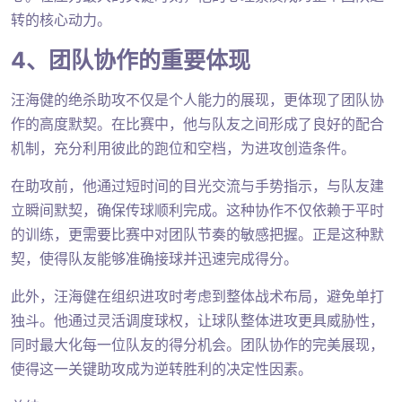
转的核心动力。
4、团队协作的重要体现
汪海健的绝杀助攻不仅是个人能力的展现，更体现了团队协
作的高度默契。在比赛中，他与队友之间形成了良好的配合
机制，充分利用彼此的跑位和空档，为进攻创造条件。
在助攻前，他通过短时间的目光交流与手势指示，与队友建
立瞬间默契，确保传球顺利完成。这种协作不仅依赖于平时
的训练，更需要比赛中对团队节奏的敏感把握。正是这种默
契，使得队友能够准确接球并迅速完成得分。
此外，汪海健在组织进攻时考虑到整体战术布局，避免单打
独斗。他通过灵活调度球权，让球队整体进攻更具威胁性，
同时最大化每一位队友的得分机会。团队协作的完美展现，
使得这一关键助攻成为逆转胜利的决定性因素。