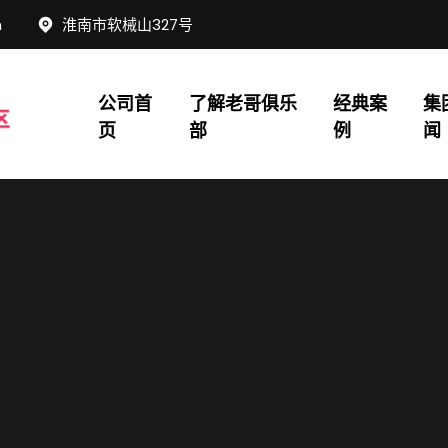
m
淮南市软械山327号
公司首
了解老哥俱乐
经典案
集
页
部
例
闻