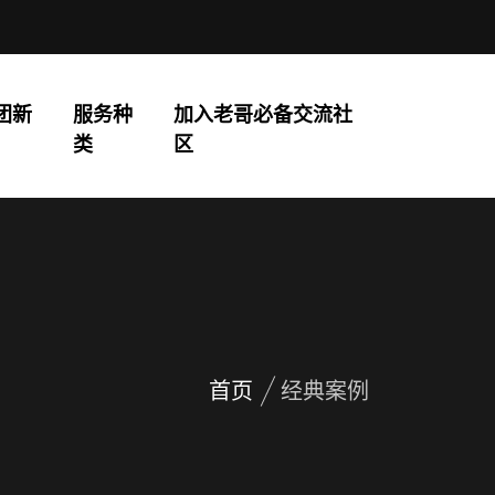
团新
服务种
加入老哥必备交流社
类
区
首页
经典案例