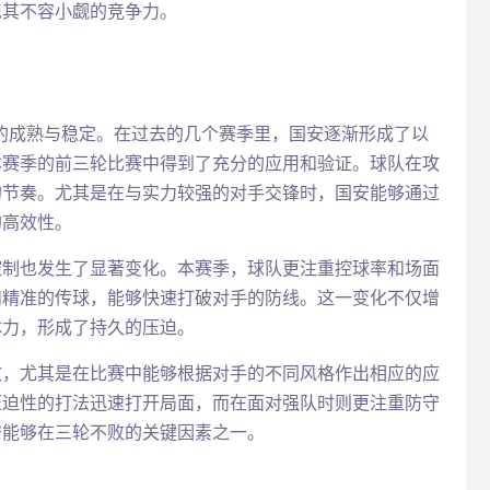
现其不容小觑的竞争力。
多的成熟与稳定。在过去的几个赛季里，国安逐渐形成了以
本赛季的前三轮比赛中得到了充分的应用和验证。球队在攻
的节奏。尤其是在与实力较强的对手交锋时，国安能够通过
的高效性。
控制也发生了显著变化。本赛季，球队更注重控球率和场面
和精准的传球，能够快速打破对手的防线。这一变化不仅增
体力，形成了持久的压迫。
效，尤其是在比赛中能够根据对手的不同风格作出相应的应
压迫性的打法迅速打开局面，而在面对强队时则更注重防守
安能够在三轮不败的关键因素之一。