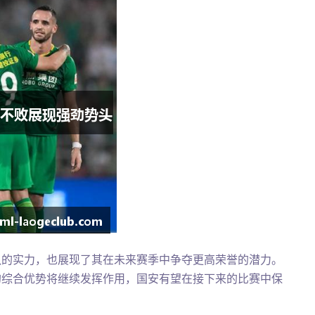
队的实力，也展现了其在未来赛季中争夺更高荣誉的潜力。
的综合优势将继续发挥作用，国安有望在接下来的比赛中保