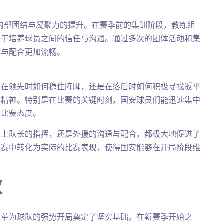
队内部团结与凝聚力的提升。在赛季前的集训阶段，教练组
力于培养球员之间的信任与沟通。通过多次的团体活动和集
作与配合更加流畅。
是在领先时如何稳住阵脚，还是在落后时如何积极寻找扳平
搏精神。特别是在比赛的关键时刻，国安球员们能迅速集中
的比赛态度。
场上队长的指挥，还是外援的沟通与配合，都极大地促进了
比赛中转化为实际的比赛表现，使得国安能够在开局阶段维
效
变革为球队的强势开局奠定了坚实基础。在新赛季开始之