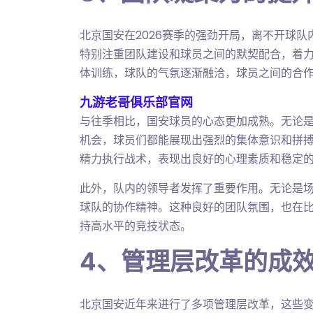
北京国安在2026赛季的强劲开局，离不开球
特别注重团队建设和球员之间的默契配合，着
体训练，球队的气氛逐渐融洽，球员之间的合
九游老哥俱乐部官网
与往季相比，国安球员的心态更加成熟。无论
机会，球员们都能展现出强烈的集体意识和拼
精力执行战术，表现出良好的心理素质和稳定
此外，队内的领导者发挥了重要作用。无论是
球队的协作精神。这种良好的团队氛围，也在
持高水平的竞技状态。
4、管理层改革的成
北京国安近年来进行了多项管理层改革，这些