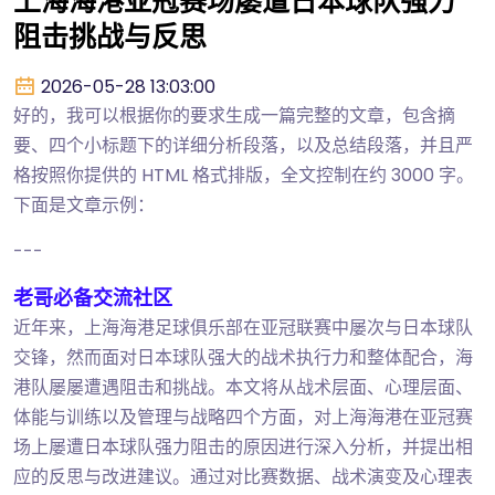
上海海港亚冠赛场屡遭日本球队强力
阻击挑战与反思
2026-05-28 13:03:00
好的，我可以根据你的要求生成一篇完整的文章，包含摘
要、四个小标题下的详细分析段落，以及总结段落，并且严
格按照你提供的 HTML 格式排版，全文控制在约 3000 字。
下面是文章示例：
---
老哥必备交流社区
近年来，上海海港足球俱乐部在亚冠联赛中屡次与日本球队
交锋，然而面对日本球队强大的战术执行力和整体配合，海
港队屡屡遭遇阻击和挑战。本文将从战术层面、心理层面、
体能与训练以及管理与战略四个方面，对上海海港在亚冠赛
场上屡遭日本球队强力阻击的原因进行深入分析，并提出相
应的反思与改进建议。通过对比赛数据、战术演变及心理表