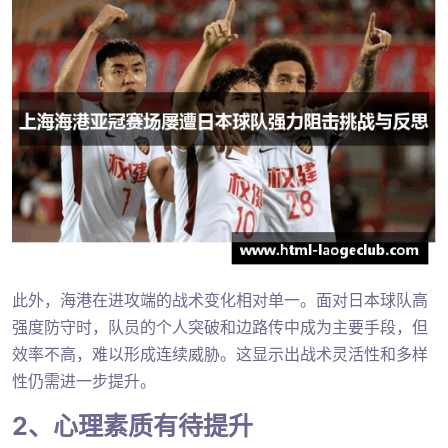
此外，海港在进攻端的战术变化相对单一。面对日本球队高
强度防守时，队员的个人突破和边路传中成为主要手段，但
效率不高，难以形成连续威胁。这显示出战术灵活性和多样
性仍需进一步提升。
2、心理素质有待提升