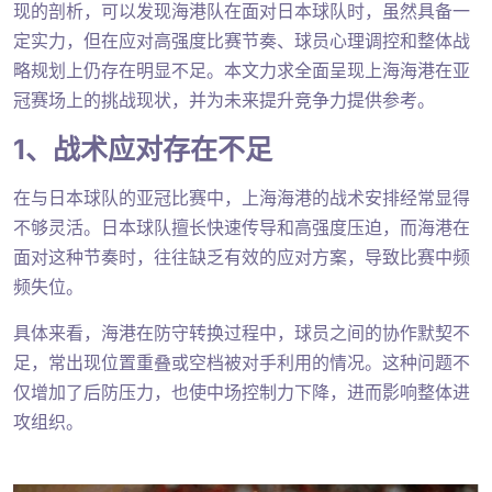
现的剖析，可以发现海港队在面对日本球队时，虽然具备一
定实力，但在应对高强度比赛节奏、球员心理调控和整体战
略规划上仍存在明显不足。本文力求全面呈现上海海港在亚
冠赛场上的挑战现状，并为未来提升竞争力提供参考。
1、战术应对存在不足
在与日本球队的亚冠比赛中，上海海港的战术安排经常显得
不够灵活。日本球队擅长快速传导和高强度压迫，而海港在
面对这种节奏时，往往缺乏有效的应对方案，导致比赛中频
频失位。
具体来看，海港在防守转换过程中，球员之间的协作默契不
足，常出现位置重叠或空档被对手利用的情况。这种问题不
仅增加了后防压力，也使中场控制力下降，进而影响整体进
攻组织。