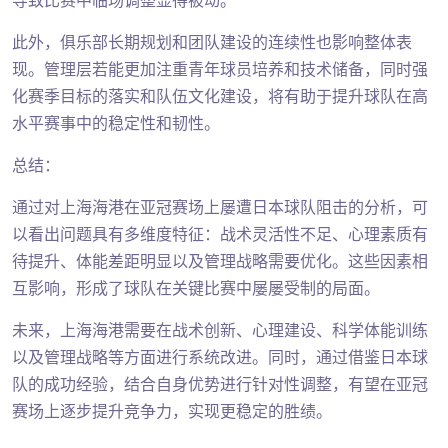
导致比赛中临场调整显得被动。
此外，俱乐部长期规划和团队建设的连续性也影响整体表
现。管理层若能更加注重青年球员培养和技术储备，同时强
化赛季目标的落实和队伍文化建设，将有助于提升球队在高
水平赛事中的稳定性和韧性。
总结：
通过对上海海港在亚冠赛场上屡遭日本球队阻击的分析，可
以看出问题具有多维度特征：战术灵活性不足、心理素质有
待提升、体能差距明显以及管理战略需要优化。这些因素相
互影响，形成了球队在关键比赛中屡屡受制的局面。
未来，上海海港需要在战术创新、心理建设、科学体能训练
以及管理战略等方面进行系统改进。同时，通过借鉴日本球
队的成功经验，结合自身优势进行针对性调整，有望在亚冠
赛场上逐步提升竞争力，实现更稳定的胜绩。