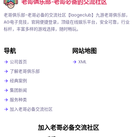
老哥俱乐部-老哥必备的交流社区【laogeclub】九游老哥俱乐部，
AG电子竞技，官网便捷登录，顶级在线娱乐平台，安全可靠，行业
标杆，丰富多样的游戏选择，随时畅玩。
导航
网站地图
公司首页
XML
了解老哥俱乐部
经典案例
集团新闻
服务种类
加入老哥必备交流社区
加入老哥必备交流社区