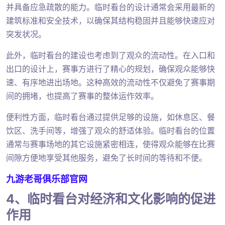
并具备应急疏散的能力。临时看台的设计通常会采用最新的
建筑标准和安全技术，以确保其结构稳固并且能够快速应对
突发状况。
此外，临时看台的建设也考虑到了观众的流动性。在入口和
出口的设计上，赛事方进行了精心的规划，确保观众能够快
速、有序地进出场地。这种高效的流动性不仅避免了赛事期
间的拥堵，也提高了赛事的整体运作效率。
便利性方面，临时看台通过提供足够的设施，如休息区、餐
饮区、洗手间等，增强了观众的舒适体验。临时看台的位置
通常与赛事场地的其它设施紧密相连，使得观众能够在比赛
间隙方便地享受其他服务，避免了长时间的等待和不便。
九游老哥俱乐部官网
4、临时看台对经济和文化影响的促进
作用