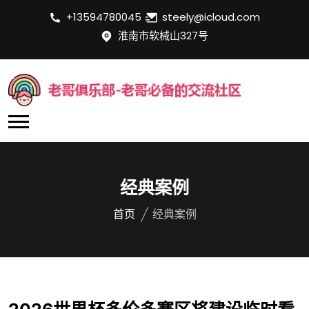
+13594780045
steely@icloud.com
淮南市软械山327号
经典案例
首页
经典案例