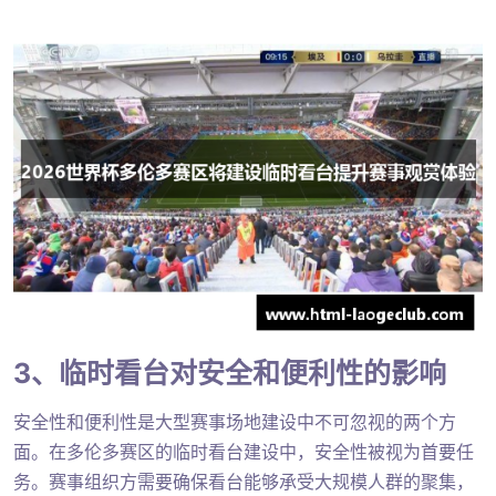
3、临时看台对安全和便利性的影响
安全性和便利性是大型赛事场地建设中不可忽视的两个方
面。在多伦多赛区的临时看台建设中，安全性被视为首要任
务。赛事组织方需要确保看台能够承受大规模人群的聚集，