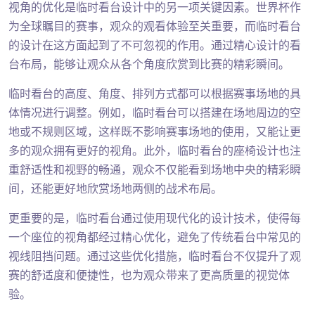
视角的优化是临时看台设计中的另一项关键因素。世界杯作
为全球瞩目的赛事，观众的观看体验至关重要，而临时看台
的设计在这方面起到了不可忽视的作用。通过精心设计的看
台布局，能够让观众从各个角度欣赏到比赛的精彩瞬间。
临时看台的高度、角度、排列方式都可以根据赛事场地的具
体情况进行调整。例如，临时看台可以搭建在场地周边的空
地或不规则区域，这样既不影响赛事场地的使用，又能让更
多的观众拥有更好的视角。此外，临时看台的座椅设计也注
重舒适性和视野的畅通，观众不仅能看到场地中央的精彩瞬
间，还能更好地欣赏场地两侧的战术布局。
更重要的是，临时看台通过使用现代化的设计技术，使得每
一个座位的视角都经过精心优化，避免了传统看台中常见的
视线阻挡问题。通过这些优化措施，临时看台不仅提升了观
赛的舒适度和便捷性，也为观众带来了更高质量的视觉体
验。