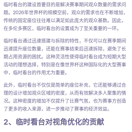
临时看台的建设首要目的是解决赛事期间观众数量的需求问
题。2026年世界杯的规模空前，观众的需求也在不断增加，
传统的固定座位往往难以满足如此庞大的观众基数。因此，
在多伦多赛区，临时看台的设置成为了至关重要的一环。
临时看台通过迅速搭建与拆除的特性，不仅可以在赛季期间
迅速提升座位数量，还能在赛事结束后迅速拆除，避免了长
期占用资源的困扰。这种灵活性使得临时看台成为短期大型
活动的理想选择，特别是在像世界杯这种国际化的大型赛事
中，临时看台的作用尤为重要。
此外，临时看台不仅仅是简单的座位补充，它还能够通过合
理的设计增加观众区域的密度，从而有效解决多人聚集的情
况。这种密度的增加不仅提升了比赛气氛，也为赛事方创造
了更多的收入来源，进一步推动了赛事的经济效益。
2、临时看台对视角优化的贡献