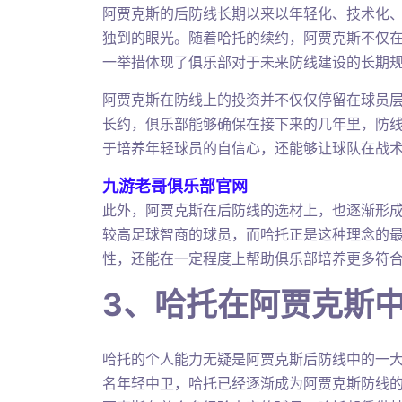
阿贾克斯的后防线长期以来以年轻化、技术化
独到的眼光。随着哈托的续约，阿贾克斯不仅
一举措体现了俱乐部对于未来防线建设的长期
阿贾克斯在防线上的投资并不仅仅停留在球员
长约，俱乐部能够确保在接下来的几年里，防
于培养年轻球员的自信心，还能够让球队在战
九游老哥俱乐部官网
此外，阿贾克斯在后防线的选材上，也逐渐形
较高足球智商的球员，而哈托正是这种理念的
性，还能在一定程度上帮助俱乐部培养更多符
3、哈托在阿贾克斯
哈托的个人能力无疑是阿贾克斯后防线中的一
名年轻中卫，哈托已经逐渐成为阿贾克斯防线