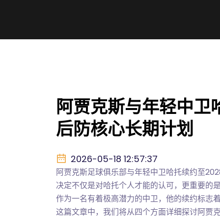
阿贾克斯与年轻中卫哈
后防核心长期计划
2026-05-18 12:57:37
阿贾克斯足球俱乐部与年轻中卫哈托续约至20
决定不仅是对哈托个人才能的认可，更重要的
作为一名有着极高潜力的中卫，他的续约标志
这篇文章中，我们将从四个方面详细探讨阿贾