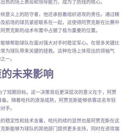
其出色的场上表现和领导能力，成为了防线的核心。
传统意义上的防守者，他还承担着组织进攻的责任。通过精
场及前场的球员紧密联系在一起，这使得阿贾克斯在比赛中
在阿贾克斯的战术布置中占据了极为重要的位置。
常能够帮助球队在面对强大对手时稳定军心。在很多关键比
经常为球队带来关键的拯救。这种在场上体现出的领袖气
物之一。
策的未来影响
是为了短期目标。这一决策背后更深层次的意义在于，阿贾
准备。随着哈托的逐渐成熟，阿贾克斯能够依靠这名年轻
的对手。
线的稳定性和技术含量，哈托的续约显然也是阿贾克斯在这
贾克斯能够为球队的其他部门提供更多支持，同时在进攻端