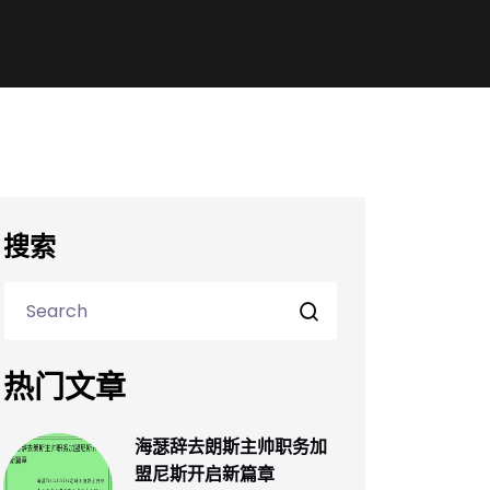
搜索
热门文章
海瑟辞去朗斯主帅职务加
盟尼斯开启新篇章