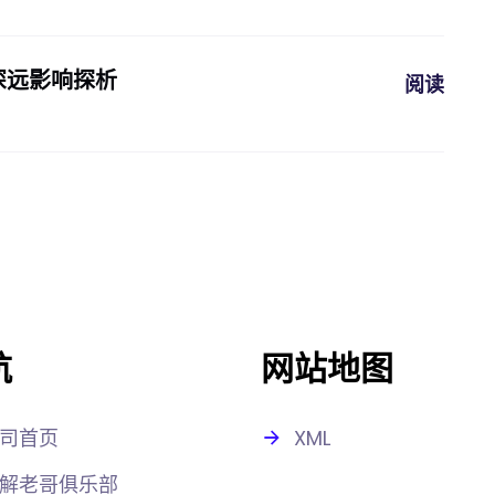
深远影响探析
阅读
航
网站地图
司首页
XML
解老哥俱乐部