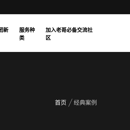
团新
服务种
加入老哥必备交流社
类
区
首页
经典案例