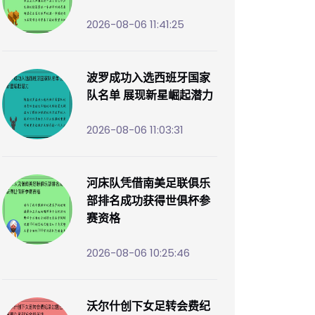
2026-08-06 11:41:25
波罗成功入选西班牙国家
队名单 展现新星崛起潜力
2026-08-06 11:03:31
河床队凭借南美足联俱乐
部排名成功获得世俱杯参
赛资格
2026-08-06 10:25:46
沃尔什创下女足转会费纪