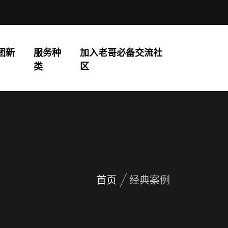
团新
服务种
加入老哥必备交流社
类
区
首页
经典案例