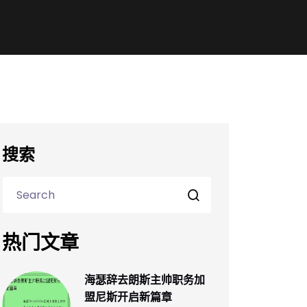
搜索
热门文章
海瑟辞去朗斯主帅职务加
盟尼斯开启新篇章