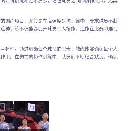
围的对抗训练和战术演练，增强球员之间的协作意识，尤其
作的训练项目，尤其是在高强度对抗训练中，要求球员不断
。这种训练不仅能够提升球员个人技能，还能在比赛中展现
和互补性。通过明确每个球员的职责，教练能够确保每个人
大作用。在赛前的协作训练中，队员们不断磨合默契，确保