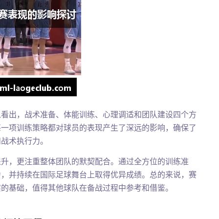
以看出，战术准备、体能训练、心理调适和团队建设四个方
每一项训练策略都对球员的表现产生了深远的影响，确保了
和战术执行力。
提升，更注重整体团队的默契配合。通过全方位的训练准
力，并持续在国际足球舞台上取得优异成绩。总的来说，赛
实的基础，值得其他球队在备战过程中参考和借鉴。