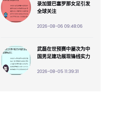
录加盟巴塞罗那女足引发
全球关注
2026-08-06 09:48:06
武磊在世预赛中屡次为中
国男足建功展现锋线实力
2026-08-05 11:39:31