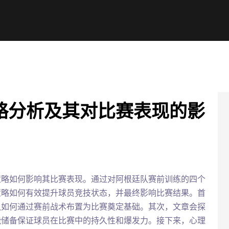
略分析及其对比赛表现的影
策略如何影响其比赛表现。通过对阿根廷队赛前训练的四个
策略如何有效提升球员竞技状态，并最终影响比赛结果。首
队如何通过赛前战术布置为比赛奠定基础。其次，文章会探
能储备保证球员在比赛中的持久性和爆发力。接下来，心理