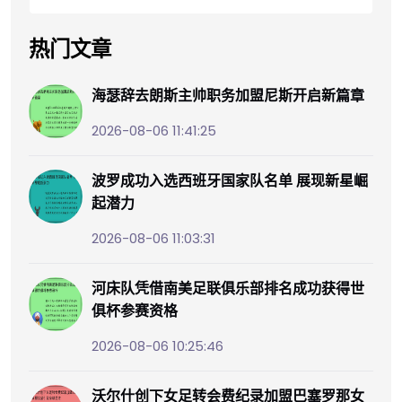
热门文章
海瑟辞去朗斯主帅职务加盟尼斯开启新篇章
2026-08-06 11:41:25
波罗成功入选西班牙国家队名单 展现新星崛
起潜力
2026-08-06 11:03:31
河床队凭借南美足联俱乐部排名成功获得世
俱杯参赛资格
2026-08-06 10:25:46
沃尔什创下女足转会费纪录加盟巴塞罗那女