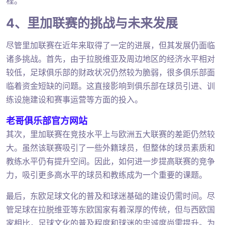
程。
4、里加联赛的挑战与未来发展
尽管里加联赛在近年来取得了一定的进展，但其发展仍面临
诸多挑战。首先，由于拉脱维亚及周边地区的经济水平相对
较低，足球俱乐部的财政状况仍然较为脆弱，很多俱乐部面
临着资金短缺的问题。这直接影响到俱乐部在球员引进、训
练设施建设和赛事运营等方面的投入。
老哥俱乐部官方网站
其次，里加联赛在竞技水平上与欧洲五大联赛的差距仍然较
大。虽然该联赛吸引了一些外籍球员，但整体的球员素质和
教练水平仍有提升空间。因此，如何进一步提高联赛的竞争
力，吸引更多高水平的球员和教练成为一个重要的课题。
最后，东欧足球文化的普及和球迷基础的建设仍需时间。尽
管足球在拉脱维亚等东欧国家有着深厚的传统，但与西欧国
家相比，足球文化的普及程度和球迷的忠诚度尚需提升。为