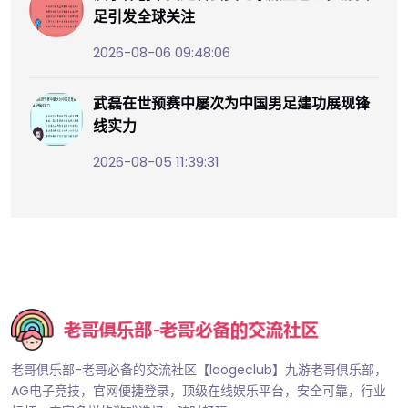
足引发全球关注
2026-08-06 09:48:06
武磊在世预赛中屡次为中国男足建功展现锋
线实力
2026-08-05 11:39:31
老哥俱乐部-老哥必备的交流社区【laogeclub】九游老哥俱乐部，
AG电子竞技，官网便捷登录，顶级在线娱乐平台，安全可靠，行业