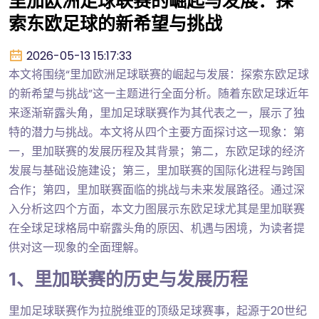
里加欧洲足球联赛的崛起与发展：探
索东欧足球的新希望与挑战
2026-05-13 15:17:33
本文将围绕“里加欧洲足球联赛的崛起与发展：探索东欧足球
的新希望与挑战”这一主题进行全面分析。随着东欧足球近年
来逐渐崭露头角，里加足球联赛作为其代表之一，展示了独
特的潜力与挑战。本文将从四个主要方面探讨这一现象：第
一，里加联赛的发展历程及其背景；第二，东欧足球的经济
发展与基础设施建设；第三，里加联赛的国际化进程与跨国
合作；第四，里加联赛面临的挑战与未来发展路径。通过深
入分析这四个方面，本文力图展示东欧足球尤其是里加联赛
在全球足球格局中崭露头角的原因、机遇与困境，为读者提
供对这一现象的全面理解。
1、里加联赛的历史与发展历程
里加足球联赛作为拉脱维亚的顶级足球赛事，起源于20世纪