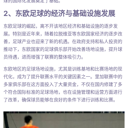
球的国际化发展奠定了基础。
2、东欧足球的经济与基础设施发展
东欧足球的崛起，离不开该地区经济和基础设施的逐步发
展。特别是近年来，随着拉脱维亚等东欧国家经济的逐步改
善，足球产业也迎来了新的机遇。在政府支持和私人投资的
推动下，东欧国家的足球俱乐部开始改善场地设施，提升球
员待遇，进而增强了联赛的整体吸引力。
东欧地区的足球场地设施，尤其是训练基地和比赛场地的现
代化，成为了提升联赛水平的关键因素之一。里加联赛中的
多家俱乐部在这方面投入了大量资金，不仅在国内修建了多
个符合国际标准的足球场地，也在设施管理和运营方面进行
了改革，确保球员能够在良好的条件下进行训练和比赛。