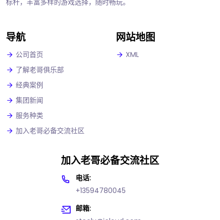
标杆，丰富多样的游戏选择，随时畅玩。
导航
网站地图
公司首页
XML
了解老哥俱乐部
经典案例
集团新闻
服务种类
加入老哥必备交流社区
加入老哥必备交流社区
电话:
+13594780045
邮箱: