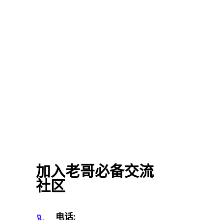
加入老哥必备交流
社区
电话: