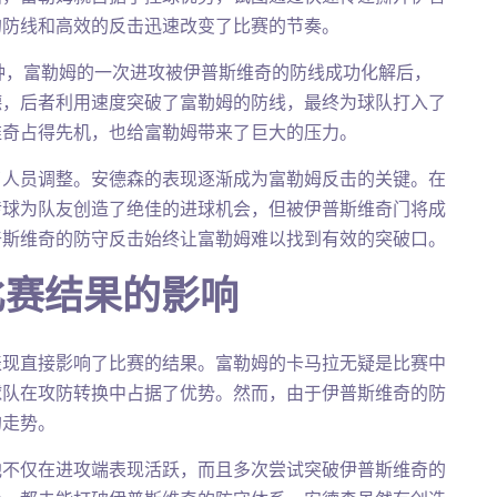
的防线和高效的反击迅速改变了比赛的节奏。
钟，富勒姆的一次进攻被伊普斯维奇的防线成功化解后，
德，后者利用速度突破了富勒姆的防线，最终为球队打入了
维奇占得先机，也给富勒姆带来了巨大的压力。
了人员调整。安德森的表现逐渐成为富勒姆反击的关键。在
传球为队友创造了绝佳的进球机会，但被伊普斯维奇门将成
普斯维奇的防守反击始终让富勒姆难以找到有效的突破口。
比赛结果的影响
表现直接影响了比赛的结果。富勒姆的卡马拉无疑是比赛中
球队在攻防转换中占据了优势。然而，由于伊普斯维奇的防
的走势。
他不仅在进攻端表现活跃，而且多次尝试突破伊普斯维奇的