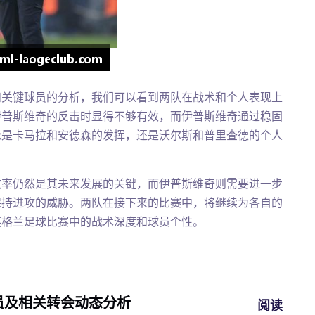
和关键球员的分析，我们可以看到两队在战术和个人表现上
伊普斯维奇的反击时显得不够有效，而伊普斯维奇通过稳固
论是卡马拉和安德森的发挥，还是沃尔斯和普里查德的个人
效率仍然是其未来发展的关键，而伊普斯维奇则需要进一步
保持进攻的威胁。两队在接下来的比赛中，将继续为各自的
英格兰足球比赛中的战术深度和球员个性。
员及相关转会动态分析
阅读