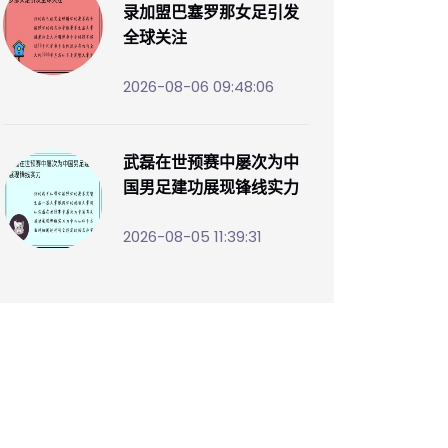
录加盟巴塞罗那女足引发
全球关注
2026-08-06 09:48:06
武磊在世预赛中屡次为中
国男足建功展现锋线实力
2026-08-05 11:39:31