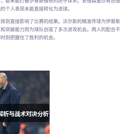
合，都未能打破伊普斯维奇的防守体系。安德森虽然有创造
他的个人表现未能直接转化为进球。
发挥则直接影响了比赛的结果。沃尔斯的精准传球为伊普斯
度和突破能力则为球队创造了多次进攻机会。两人的配合不
键时刻把握住了胜利的机会。