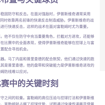
于稳固防守和反击。在面对强敌时，伊普斯维奇通常采用
守，同时依靠两名前锋的快速反击制造威胁。伊普斯维奇的战
档进行快速反击，这样的战术在面对富勒姆时尤为重要。
斯。他不仅在防守中充当重要角色，拦截对方进攻，还能够
斯在比赛中的全面表现，使得伊普斯维奇能够在控球上与富
位置配合寻找机会。
武器。马丁内兹和普里查德的配合默契，他们通过快速的跑
尤其是普里查德，他的盘带和突破能力是伊普斯维奇进攻的
勒姆防线难以应对。
比赛中的关键时刻
防守之间的较量。富勒姆的高位压迫与控球打法和伊普斯维
始，富勒姆就占据了控球优势，试图通过快速传递撕开伊普