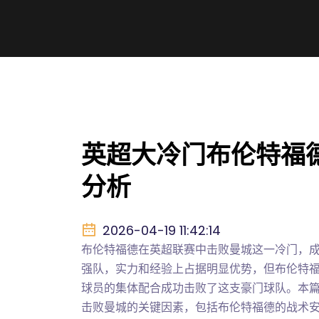
英超大冷门布伦特福
分析
2026-04-19 11:42:14
布伦特福德在英超联赛中击败曼城这一冷门，成
强队，实力和经验上占据明显优势，但布伦特
球员的集体配合成功击败了这支豪门球队。本
击败曼城的关键因素，包括布伦特福德的战术