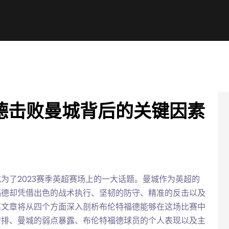
德击败曼城背后的关键因素
为了2023赛季英超赛场上的一大话题。曼城作为英超的
福德却凭借出色的战术执行、坚韧的防守、精准的反击以及
篇文章将从四个方面深入剖析布伦特福德能够在这场比赛中
安排、曼城的弱点暴露、布伦特福德球员的个人表现以及主