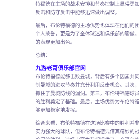
特福德在主场的战术安排和节奏控制上显得更
反击和防守反击中能够迅速做出调整。
最后，布伦特福德的主场优势也体现在他们的
个人荣誉，更是为了全体球迷和俱乐部的骄傲
的表现更加出色。
总结：
九游老哥俱乐部官网
布伦特福德能够击败曼城，背后有多个因素共
制曼城的进攻节奏并充分利用反击机会。其次
抓住了曼城防线的漏洞。第三，布伦特福德球
的胜利奠定了基础。最后，主场优势为布伦特
够更加稳定地发挥。
综合来看，布伦特福德在这场比赛中的胜利并
实力强大的球队，但布伦特福德凭借其精妙的