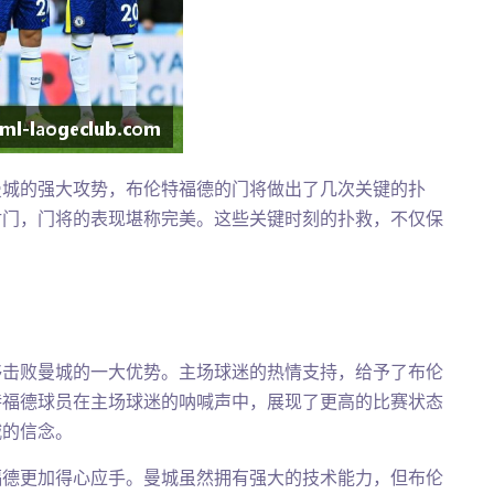
曼城的强大攻势，布伦特福德的门将做出了几次关键的扑
射门，门将的表现堪称完美。这些关键时刻的扑救，不仅保
。
够击败曼城的一大优势。主场球迷的热情支持，给予了布伦
特福德球员在主场球迷的呐喊声中，展现了更高的比赛状态
城的信念。
福德更加得心应手。曼城虽然拥有强大的技术能力，但布伦