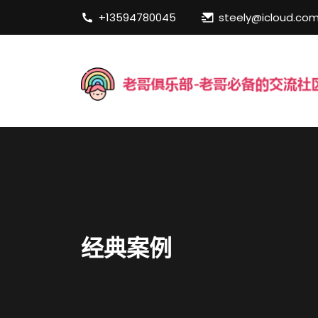
+13594780045
steely@icloud.co
经典案例