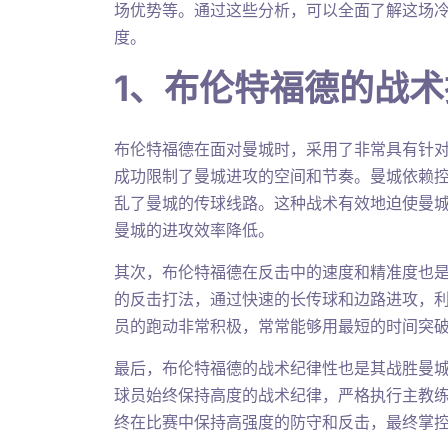
场优势等。通过这些分析，可以全面了解这场
度。
1、布伦特福德的战术
布伦特福德在面对曼城时，采用了非常具有针
成功限制了曼城进攻的空间和节奏。曼城依赖
乱了曼城的传球线路。这种战术有效地迫使曼
曼城的进攻效率降低。
其次，布伦特福德在反击中的速度和精准度也
的反击打法，通过快速的长传球和边路进攻，
员的跑动非常积极，常常能够用最短的时间突
最后，布伦特福德的战术纪律性也是其战胜曼
球员始终保持高度的战术纪律，严格执行主教
终在比赛中保持高强度的防守和反击，最终掌