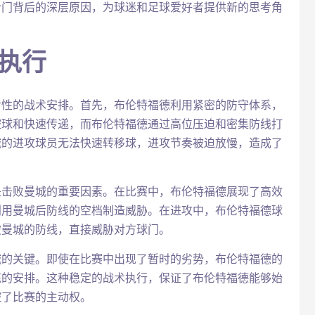
冷门背后的深层原因，为球迷和足球爱好者提供新的思考角
执行
对性的战术安排。首先，布伦特福德利用紧密的防守体系，
控球和快速传递，而布伦特福德通过高位压迫和密集防线打
城的进攻球员无法快速转移球，进攻节奏被迫放慢，造成了
是击败曼城的重要因素。在比赛中，布伦特福德展现了高效
利用曼城后防线的空档制造威胁。在进攻中，布伦特福德球
破曼城的防线，直接威胁对方球门。
城的关键。即使在比赛中出现了暂时的劣势，布伦特福德的
练的安排。这种稳定的战术执行，保证了布伦特福德能够始
控了比赛的主动权。