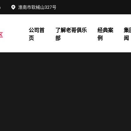
m
淮南市软械山327号
公司首
了解老哥俱乐
经典案
集
页
部
例
闻