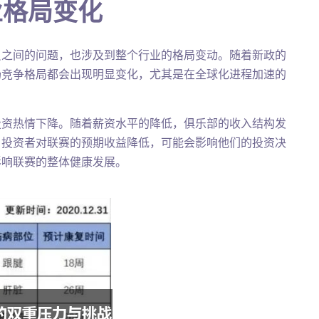
业格局变化
员之间的问题，也涉及到整个行业的格局变动。随着新政的
场竞争格局都会出现明显变化，尤其是在全球化进程加速的
投资热情下降。随着薪资水平的降低，俱乐部的收入结构发
。投资者对联赛的预期收益降低，可能会影响他们的投资决
影响联赛的整体健康发展。