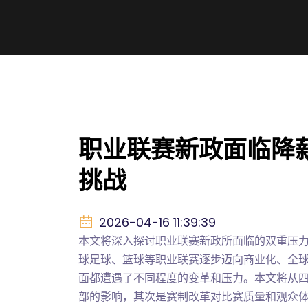
职业联赛新政面临降
挑战
2026-04-16 11:39:39
本文将深入探讨职业联赛新政所面临的双重压
球足球、篮球等职业联赛逐步迈向商业化、全
面都遭遇了不同程度的变革和压力。本文将从
部的影响，其次是赛制改革对比赛质量和观众