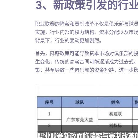
3、新政策引发的行
职业联赛的降薪和赛制改革不仅是俱乐部与球
实施，行业内部的权力结构、资本分配以及市
背景下，行业的变动更加剧烈。
首先，降薪政策可能导致资本市场对俱乐部的
生变化，传统的高薪合同可能逐渐成为过去式
策，甚至导致一些俱乐部的资金短缺，进一步