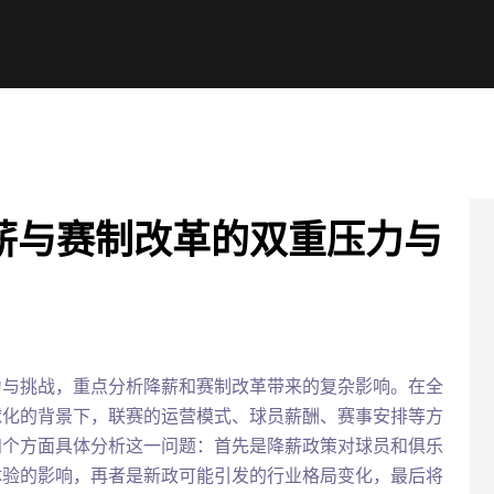
薪与赛制改革的双重压力与
力与挑战，重点分析降薪和赛制改革带来的复杂影响。在全
球化的背景下，联赛的运营模式、球员薪酬、赛事安排等方
四个方面具体分析这一问题：首先是降薪政策对球员和俱乐
体验的影响，再者是新政可能引发的行业格局变化，最后将