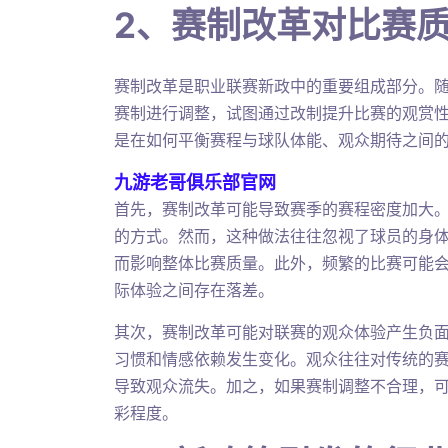
2、赛制改革对比赛
赛制改革是职业联赛新政中的重要组成部分。
赛制进行调整，试图通过改制提升比赛的观赏
是在如何平衡赛程与球队体能、观众期待之间
九游老哥俱乐部官网
首先，赛制改革可能导致赛季的赛程密度加大
的方式。然而，这种做法往往忽视了球员的身
而影响整体比赛质量。此外，频繁的比赛可能
际体验之间存在落差。
其次，赛制改革可能对联赛的观众体验产生负
习惯和情感依赖发生变化。观众往往对传统的
导致观众流失。加之，如果赛制调整不合理，
彩程度。